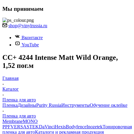
Мы принимаем
shop@vinylrussia.ru
Вконтакте
YouTube
CC+ 4244 Intense Matt Wild Orange,
1,52 пог.м
Главная
-
Каталог
-
Пленка для авто
Пленка
Дизайны
Purity Russia
Инструменты
Обучение оклейке
-
Пленка для авто
Membrane
MONO
PPF
VERSA
STEK
DaVinci
Hexis
Bodyfence
Inozetek
Тонировочная
пленка для авто
Каталоги и рекламная продукция