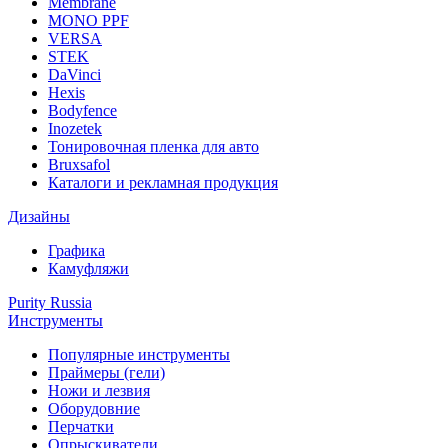
Membrane
MONO PPF
VERSA
STEK
DaVinci
Hexis
Bodyfence
Inozetek
Тонировочная пленка для авто
Bruxsafol
Каталоги и рекламная продукция
Дизайны
Графика
Камуфляжи
Purity Russia
Инструменты
Популярные инструменты
Праймеры (гели)
Ножи и лезвия
Оборудовние
Перчатки
Опрыскиватели