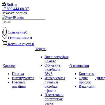
Войти
+7 800 444-08-37
Заказать звонок
Сравнение
0
Отложенные
0
Корзина
пуста
0
Услуги
Винилография
на авто
Обучение
Каталог
О компании
оклейке в
Плёнка
RWS
Контакты
Инструменты
Интерьерная
Офис
Диле
Готовые
печать и
продаж
дизайны
оклейка
Вакансии
офисов
Плоттеры и
плоттерная
резка