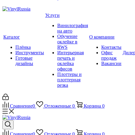
Услуги
Винилография
на авто
Обучение
Каталог
О компании
оклейке в
Плёнка
RWS
Контакты
Инструменты
Интерьерная
Офис
Диле
Готовые
печать и
продаж
дизайны
оклейка
Вакансии
офисов
Плоттеры и
плоттерная
резка
Сравнение
0
Отложенные
0
Корзина
0
Сравнение
0
Отложенные
0
Корзина
0