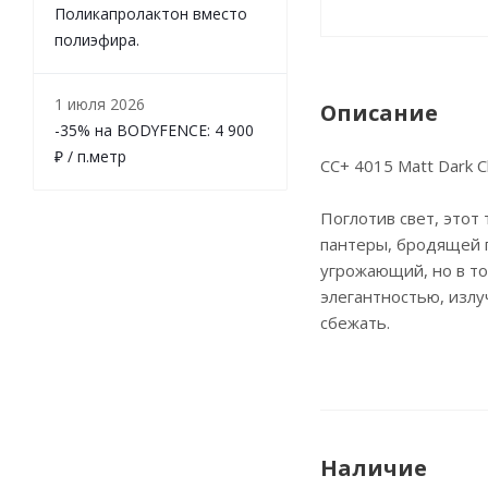
Поликапролактон вместо
полиэфира.
1 июля 2026
Описание
-35% на BODYFENCE: 4 900
₽ / п.метр
CC+ 4015 Matt Dark Ch
Поглотив свет, этот
пантеры, бродящей п
угрожающий, но в т
элегантностью, изл
сбежать.
Наличие