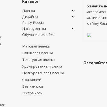
Каталог
Узнайте п
Пленка
ассортимен
Дизайны
акции и с
Purity Russia
от VinylRuss
Инструменты
Обучение оклейке
я
о
Матовая пленка
Глянцевая пленка
Текстурная пленка
Оставайтес
Хромированная пленка
Полиуретановая пленка
С каналами
Без каналов
Экстра клей
ние