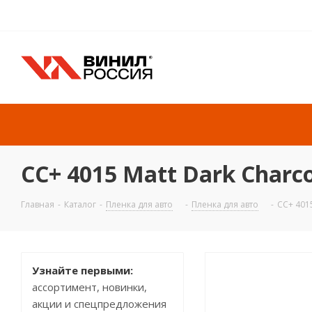
CC+ 4015 Matt Dark Charco
Главная
-
Каталог
-
Пленка для авто
-
Пленка для авто
-
CC+ 4015
Узнайте первыми:
ассортимент, новинки,
АКЦИЯ
акции и спецпредложения