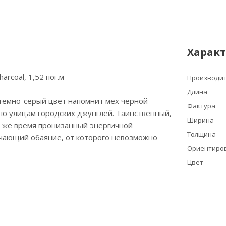
Харак
arcoal, 1,52 пог.м
Производи
Длина
 темно-серый цвет напомнит мех черной
Фактура
о улицам городских джунглей. Таинственный,
Ширина
о же время пронизанный энергичной
Толщина
учающий обаяние, от которого невозможно
Ориентиров
Цвет