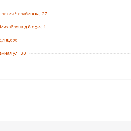
0-летия Челябинска, 27
Михайлова д.8 офис 1
динцово
нная ул., 30