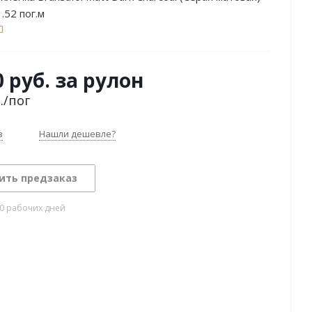
.52 пог.м
0 руб. за рулон
.
/пог
з
Нашли дешевле?
ить предзаказ
10 рабочих дней