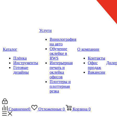
Услуги
Винилография
на авто
Обучение
Каталог
О компании
оклейке в
Плёнка
RWS
Контакты
Инструменты
Интерьерная
Офис
Диле
Готовые
печать и
продаж
дизайны
оклейка
Вакансии
офисов
Плоттеры и
плоттерная
резка
Сравнение
0
Отложенные
0
Корзина
0