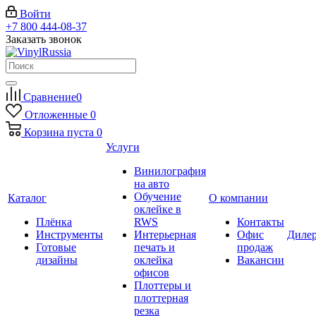
Войти
+7 800 444-08-37
Заказать звонок
Сравнение
0
Отложенные
0
Корзина
пуста
0
Услуги
Винилография
на авто
Обучение
Каталог
О компании
оклейке в
Плёнка
RWS
Контакты
Инструменты
Интерьерная
Офис
Диле
Готовые
печать и
продаж
дизайны
оклейка
Вакансии
офисов
Плоттеры и
плоттерная
резка