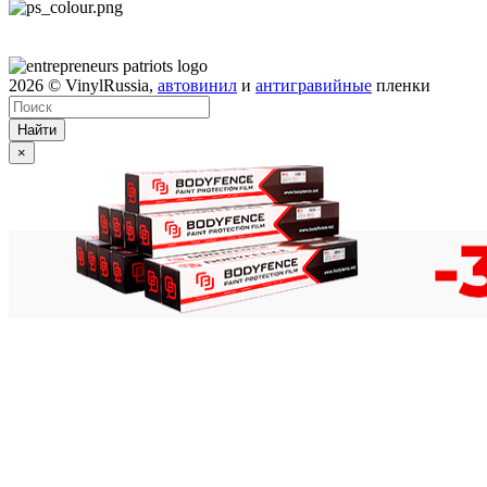
2026
© VinylRussia,
автовинил
и
антигравийные
пленки
Найти
×