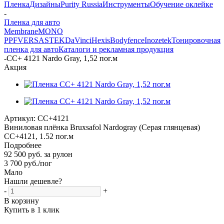
Пленка
Дизайны
Purity Russia
Инструменты
Обучение оклейке
-
Пленка для авто
Membrane
MONO
PPF
VERSA
STEK
DaVinci
Hexis
Bodyfence
Inozetek
Тонировочная
пленка для авто
Каталоги и рекламная продукция
-
CC+ 4121 Nardo Gray, 1,52 пог.м
Акция
Артикул:
CC+4121
Виниловая плёнка Bruxsafol Nardogray (Серая глянцевая)
CC+4121, 1.52 пог.м
Подробнее
92 500 руб. за рулон
3 700
руб.
/пог
Мало
Нашли дешевле?
-
+
В корзину
Купить в 1 клик