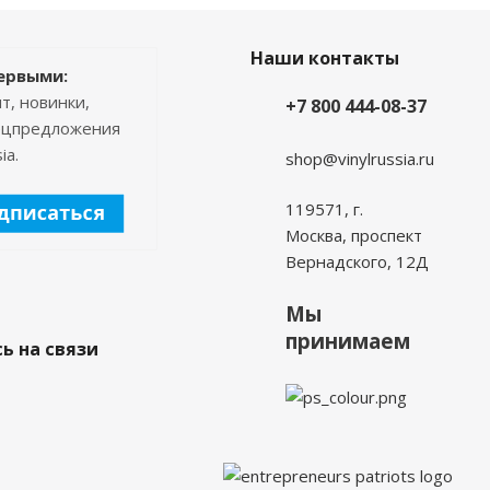
Наши контакты
ервыми:
т, новинки,
+7 800 444-08-37
пецпредложения
ia.
shop@vinylrussia.ru
119571,
г.
Москва
, проспект
Вернадского, 12Д
Мы
принимаем
ь на связи