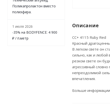
Технический апгрейд.
Поликапролактон вместо
полиэфира.
Описание
1 июля 2026
-35% на BODYFENCE: 4 900
CC+ 4115 Ruby Red
₽ / п.метр
Красный драгоценны
В легком свете он ст
сильно, как и любой
резком свете он буд
агрессивный словно 
непреодолимой силы
впечатления.
Больше информации