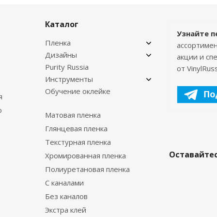
Каталог
Узнайте п
Пленка
ассортимен
Дизайны
акции и с
Purity Russia
от VinylRuss
Инструменты
Обучение оклейке
я
о
Матовая пленка
Глянцевая пленка
Текстурная пленка
Оставайтес
Хромированная пленка
Полиуретановая пленка
С каналами
Без каналов
Экстра клей