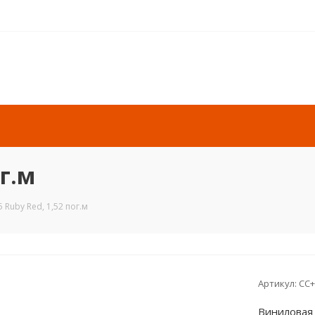
ог.м
 Ruby Red, 1,52 пог.м
Артикул:
CC+
Виниловая 