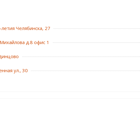
0-летия Челябинска, 27
Михайлова д.8 офис 1
динцово
нная ул., 30