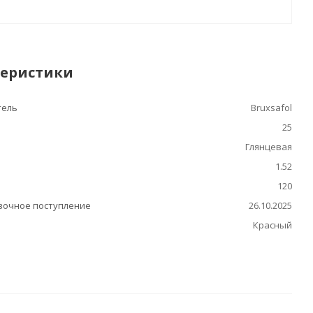
теристики
тель
Bruxsafol
25
Глянцевая
1.52
120
очное поступление
26.10.2025
Красный