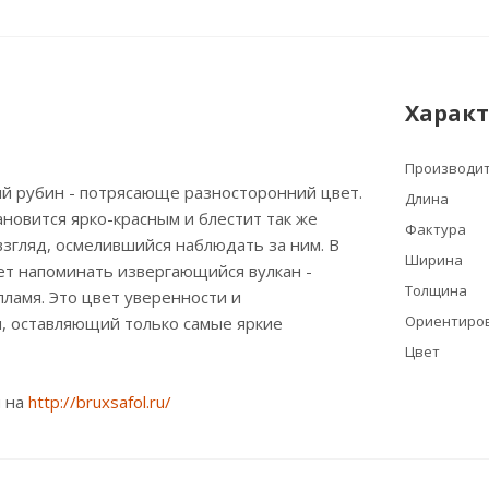
Харак
Производи
й рубин - потрясающе разносторонний цвет.
Длина
ановится ярко-красным и блестит так же
Фактура
 взгляд, осмелившийся наблюдать за ним. В
Ширина
ет напоминать извергающийся вулкан -
Толщина
пламя. Это цвет уверенности и
Ориентиров
, оставляющий только самые яркие
Цвет
 на
http://bruxsafol.ru/