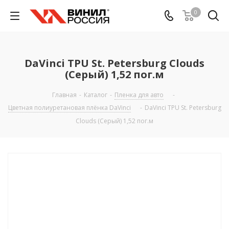
0
DaVinci TPU St. Petersburg Clouds
(Серый) 1,52 пог.м
Главная
-
Каталог
-
Пленка для авто
-
Цветная полиуретановая плёнка DaVinci
-
DaVinci TPU St. Petersburg
Clouds (Серый) 1,52 пог.м