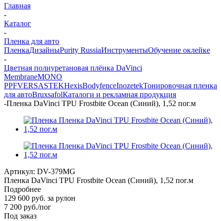
Главная
-
Каталог
-
Пленка для авто
Пленка
Дизайны
Purity Russia
Инструменты
Обучение оклейке
-
Цветная полиуретановая плёнка DaVinci
Membrane
MONO
PPF
VERSA
STEK
Hexis
Bodyfence
Inozetek
Тонировочная пленка
для авто
Bruxsafol
Каталоги и рекламная продукция
-
Пленка DaVinci TPU Frostbite Ocean (Синий), 1,52 пог.м
Артикул:
DV-379MG
Пленка DaVinci TPU Frostbite Ocean (Синий), 1,52 пог.м
Подробнее
129 600 руб. за рулон
7 200
руб.
/пог
Под заказ