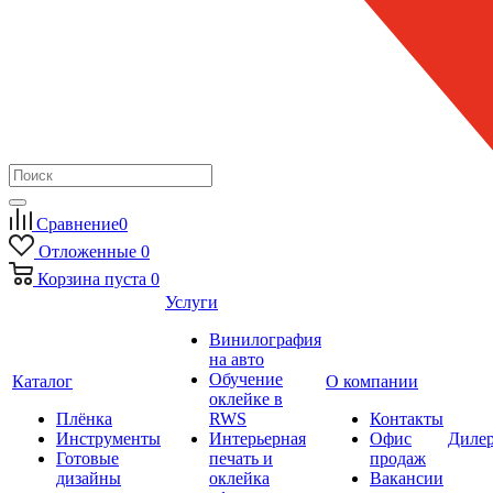
Сравнение
0
Отложенные
0
Корзина
пуста
0
Услуги
Винилография
на авто
Обучение
Каталог
О компании
оклейке в
Плёнка
RWS
Контакты
Инструменты
Интерьерная
Офис
Диле
Готовые
печать и
продаж
дизайны
оклейка
Вакансии