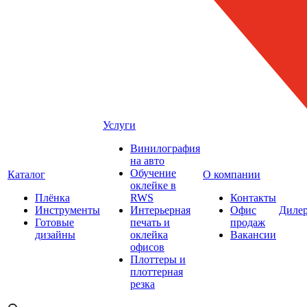
Услуги
Винилография
на авто
Обучение
Каталог
О компании
оклейке в
Плёнка
RWS
Контакты
Инструменты
Интерьерная
Офис
Диле
Готовые
печать и
продаж
дизайны
оклейка
Вакансии
офисов
Плоттеры и
плоттерная
резка