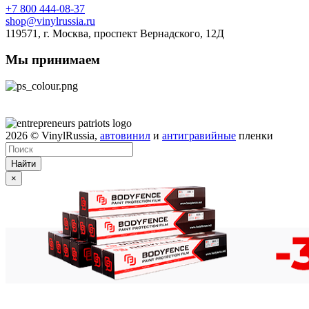
+7 800 444-08-37
shop@vinylrussia.ru
119571,
г. Москва
, проспект Вернадского, 12Д
Мы принимаем
2026
© VinylRussia,
автовинил
и
антигравийные
пленки
Найти
×