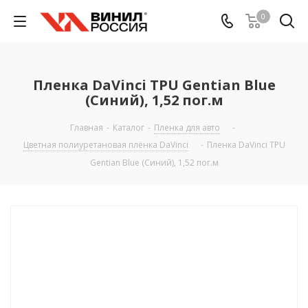
0
Пленка DaVinci TPU Gentian Blue
(Синий), 1,52 пог.м
Главная
-
Каталог
-
Пленка для авто
-
Цветная полиуретановая плёнка DaVinci
-
Пленка DaVinci TPU
Gentian Blue (Синий), 1,52 пог.м