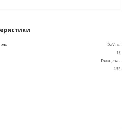
теристики
тель
DaVinci
18
Глянцевая
1.52