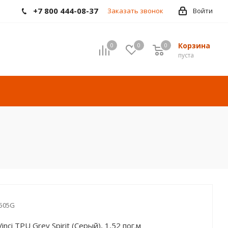
+7 800 444-08-37
Заказать звонок
Войти
Корзина
0
0
0
пуста
505G
nci TPU Grey Spirit (Серый), 1,52 пог.м