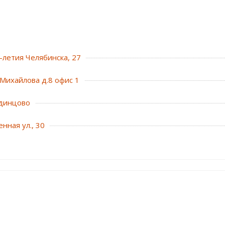
0-летия Челябинска, 27
Михайлова д.8 офис 1
динцово
нная ул., 30