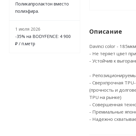
Поликапролактон вместо
полиэфира.
1 июля 2026
Описание
-35% на BODYFENCE: 4 900
₽ / п.метр
Davinci color - 185мк
- Не теряет цвет пр
- Устойчив к выгора
- Репозиционируемы
- Сверхпрочная TPU-
(прочность и долгов
TPU на рынке)
- Cовершенная техн
- Премиальные япон
- Надежно схватывае