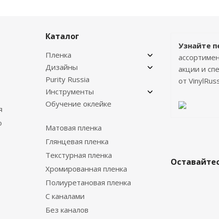
Каталог
Узнайте п
Пленка
ассортимен
Дизайны
акции и с
Purity Russia
от VinylRuss
Инструменты
Обучение оклейке
я
о
Матовая пленка
Глянцевая пленка
Текстурная пленка
Оставайтес
Хромированная пленка
Полиуретановая пленка
С каналами
Без каналов