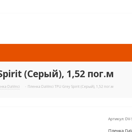
pirit (Серый), 1,52 пог.м
нка DaVinci
-
Пленка DaVinci TPU Grey Spirit (Серый), 1,52 пог.м
Артикул:
DV-
Пленка DaVi