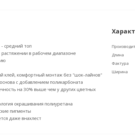
Харак
м - средний топ
Производи
и растяжении в рабочем диапазоне
Длина
нию
Фактура
Ширина
й клей, комфортный монтаж без "шок-лайнов"
основа с добавлением поликарбоната
ечность на 30% выше чем у других цветных
ология окрашивания полиуретана
ские пигменты
тся даже внахлест