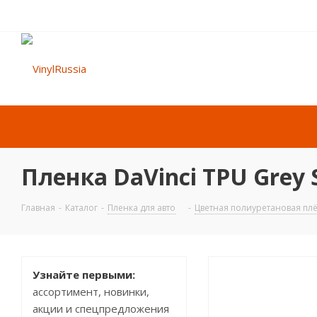
Пленка DaVinci TPU Grey S
Главная
-
Каталог
-
Пленка для авто
-
Цветная полиуретановая плё
Узнайте первыми:
ассортимент, новинки,
акции и спецпредложения