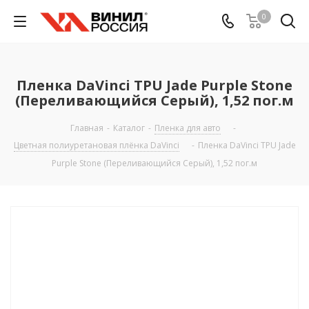
0
Пленка DaVinci TPU Jade Purple Stone
(Переливающийся Серый), 1,52 пог.м
Главная
-
Каталог
-
Пленка для авто
-
Цветная полиуретановая плёнка DaVinci
-
Пленка DaVinci TPU Jade
Purple Stone (Переливающийся Серый), 1,52 пог.м