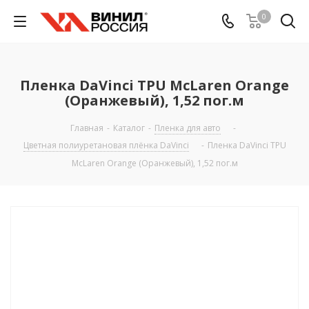
0
Пленка DaVinci TPU McLaren Orange
(Оранжевый), 1,52 пог.м
Главная
-
Каталог
-
Пленка для авто
-
Цветная полиуретановая плёнка DaVinci
-
Пленка DaVinci TPU
McLaren Orange (Оранжевый), 1,52 пог.м