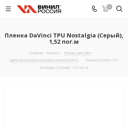
0
Пленка DaVinci TPU Nostalgia (Серый),
1,52 пог.м
Главная
-
Каталог
-
Пленка для авто
-
Цветная полиуретановая плёнка DaVinci
-
Пленка DaVinci TPU
Nostalgia (Серый), 1,52 пог.м