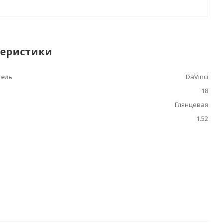
теристики
тель
DaVinci
18
Глянцевая
1.52