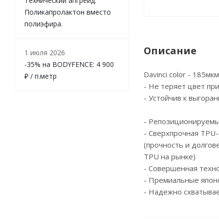
Технический апгрейд.
Поликапролактон вместо
полиэфира.
Описание
1 июля 2026
-35% на BODYFENCE: 4 900
Davinci color - 185мк
₽ / п.метр
- Не теряет цвет пр
- Устойчив к выгора
- Репозиционируемы
- Сверхпрочная TPU-
(прочность и долгов
TPU на рынке)
- Cовершенная техн
- Премиальные япон
- Надежно схватывае