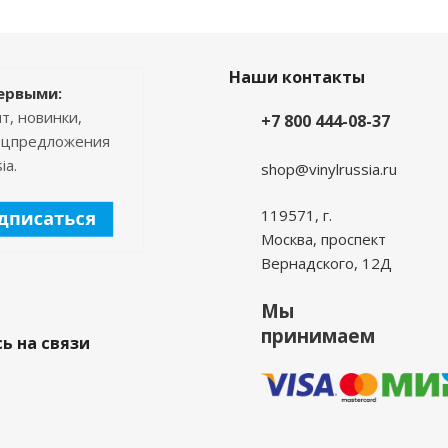
Наши контакты
ервыми:
т, новинки,
+7 800 444-08-37
пецпредложения
ia.
shop@vinylrussia.ru
119571,
г.
Москва
, проспект
Вернадского, 12Д
Мы
принимаем
ь на связи