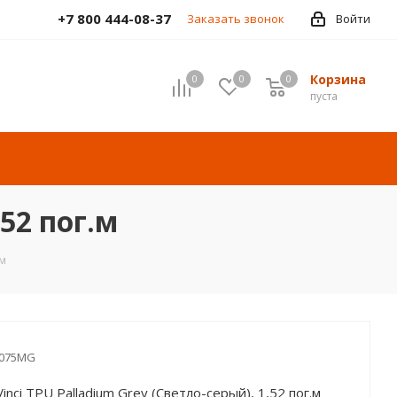
+7 800 444-08-37
Заказать звонок
Войти
Корзина
0
0
0
пуста
,52 пог.м
.м
-075MG
inci TPU Palladium Grey (Светло-серый), 1,52 пог.м