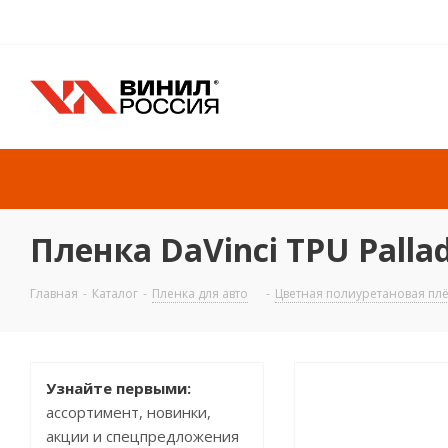
Пленка DaVinci TPU Pallad
Главная
-
Каталог
-
Пленка для авто
-
Цветная полиуретановая плё
Узнайте первыми:
ассортимент, новинки,
акции и спецпредложения