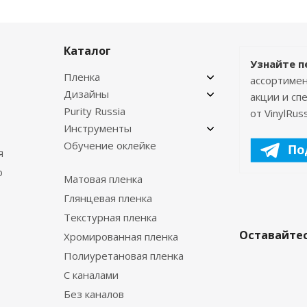
Каталог
Узнайте п
Пленка
ассортимен
Дизайны
акции и с
Purity Russia
от VinylRuss
Инструменты
Обучение оклейке
я
о
Матовая пленка
Глянцевая пленка
Текстурная пленка
Оставайтес
Хромированная пленка
Полиуретановая пленка
С каналами
Без каналов