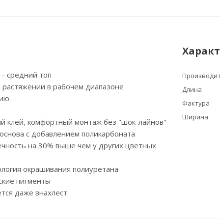
Харак
м - средний топ
Производи
и растяжении в рабочем диапазоне
Длина
нию
Фактура
Ширина
й клей, комфортный монтаж без "шок-лайнов"
основа с добавлением поликарбоната
ечность на 30% выше чем у других цветных
ология окрашивания полиуретана
ские пигменты
тся даже внахлест