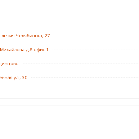
0-летия Челябинска, 27
Михайлова д.8 офис 1
динцово
нная ул., 30