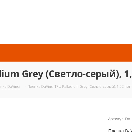
ium Grey (Светло-серый), 1
нка DaVinci
-
Пленка DaVinci TPU Palladium Grey (Светло-серый), 1,52 пог
Артикул:
DV
Пленка DaV