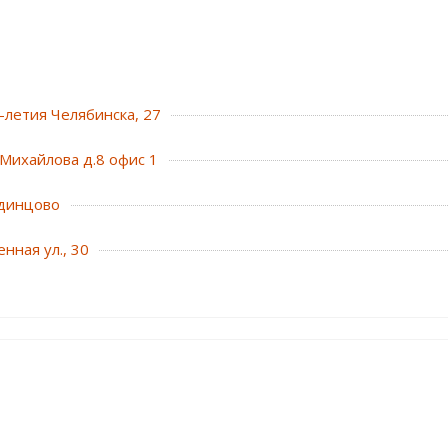
0-летия Челябинска, 27
Михайлова д.8 офис 1
динцово
нная ул., 30