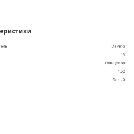
теристики
тель
DaVinci
15
Глянцевая
1.52
Белый