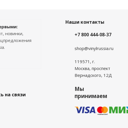
Наши контакты
ервыми:
т, новинки,
+7 800 444-08-37
пецпредложения
ia.
shop@vinylrussia.ru
119571,
г.
Москва
, проспект
Вернадского, 12Д
Мы
ь на связи
принимаем