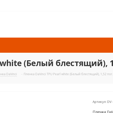
 white (Белый блестящий), 1
нка DaVinci
-
Пленка DaVinci TPU Pearl white (Белый блестящий), 1,52 пог
Артикул:
DV-
Пленка DaV