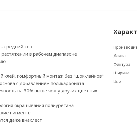
Харак
м - средний топ
Производи
и растяжении в рабочем диапазоне
Длина
нию
Фактура
Ширина
й клей, комфортный монтаж без "шок-лайнов"
Цвет
основа с добавлением поликарбоната
ечность на 30% выше чем у других цветных
ология окрашивания полиуретана
ские пигменты
тся даже внахлест