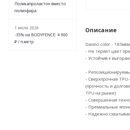
Поликапролактон вместо
полиэфира.
1 июля 2026
Описание
-35% на BODYFENCE: 4 900
₽ / п.метр
Davinci color - 185мк
- Не теряет цвет пр
- Устойчив к выгора
- Репозиционируемы
- Сверхпрочная TPU-
(прочность и долгов
TPU на рынке)
- Cовершенная техн
- Премиальные япон
- Надежно схватывае