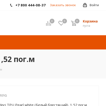
+7 800 444-08-37
Заказать звонок
Войти
Корзина
0
0
0
пуста
,52 пог.м
.м
101G
inci TPU Pearl white (Белый блестящий), 1,52 пог.м