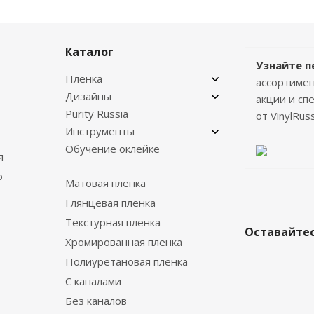
Каталог
Узнайте п
Пленка
ассортимен
Дизайны
акции и с
Purity Russia
от VinylRuss
Инструменты
Обучение оклейке
я
о
Матовая пленка
Глянцевая пленка
Текстурная пленка
Оставайтес
Хромированная пленка
Полиуретановая пленка
С каналами
Без каналов