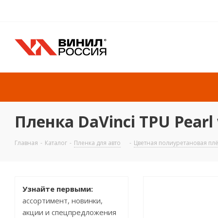
Пленка DaVinci TPU Pearl
Главная
-
Каталог
-
Пленка для авто
-
Цветная полиуретановая плё
Узнайте первыми:
ассортимент, новинки,
акции и спецпредложения