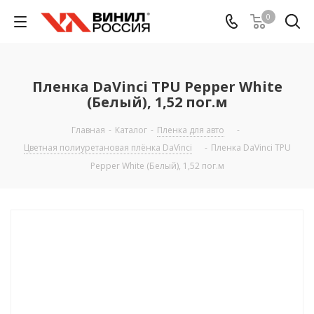
0
Пленка DaVinci TPU Pepper White
(Белый), 1,52 пог.м
Главная
-
Каталог
-
Пленка для авто
-
Цветная полиуретановая плёнка DaVinci
-
Пленка DaVinci TPU
Pepper White (Белый), 1,52 пог.м