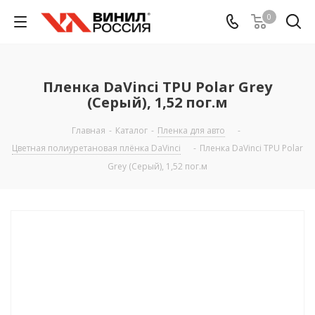
0
Пленка DaVinci TPU Polar Grey
(Серый), 1,52 пог.м
Главная
-
Каталог
-
Пленка для авто
-
Цветная полиуретановая плёнка DaVinci
-
Пленка DaVinci TPU Polar
Grey (Серый), 1,52 пог.м