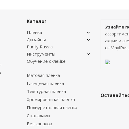
Каталог
Узнайте п
Пленка
ассортимен
Дизайны
акции и с
Purity Russia
от VinylRuss
Инструменты
Обучение оклейке
я
о
Матовая пленка
Глянцевая пленка
Текстурная пленка
Оставайтес
Хромированная пленка
Полиуретановая пленка
С каналами
Без каналов