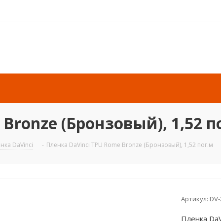
Bronze (Бронзовый), 1,52 п
нка DaVinci
-
Пленка DaVinci TPU Rome Bronze (Бронзовый), 1,52 пог.м
Артикул:
DV
Пленка DaV