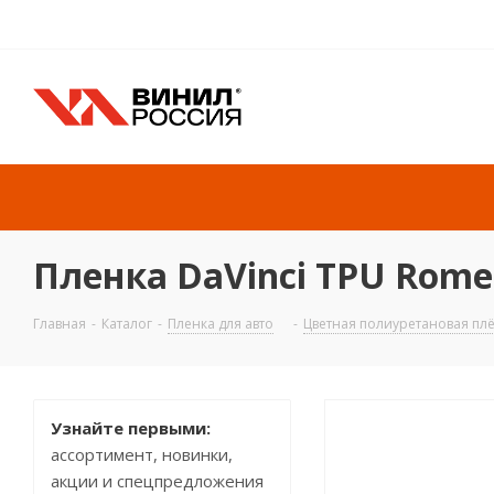
Пленка DaVinci TPU Rome 
Главная
-
Каталог
-
Пленка для авто
-
Цветная полиуретановая плё
Узнайте первыми:
ассортимент, новинки,
акции и спецпредложения