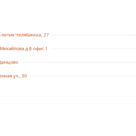
0-летия Челябинска, 27
Михайлова д.8 офис 1
динцово
нная ул., 30