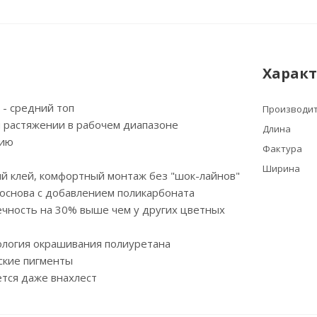
Харак
м - средний топ
Производи
и растяжении в рабочем диапазоне
Длина
нию
Фактура
Ширина
й клей, комфортный монтаж без "шок-лайнов"
основа с добавлением поликарбоната
ечность на 30% выше чем у других цветных
ология окрашивания полиуретана
ские пигменты
тся даже внахлест