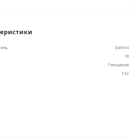
теристики
тель
DaVinci
18
Глянцевая
1.52