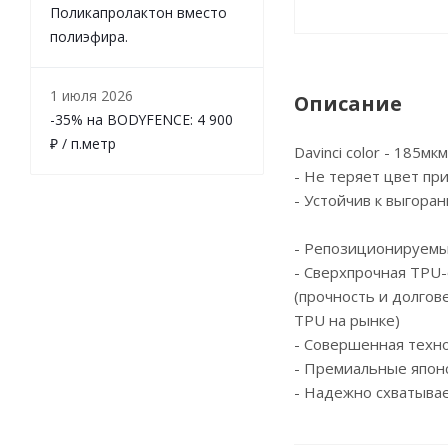
Поликапролактон вместо
полиэфира.
1 июля 2026
Описание
-35% на BODYFENCE: 4 900
₽ / п.метр
Davinci color - 185мк
- Не теряет цвет пр
- Устойчив к выгора
- Репозиционируемы
- Сверхпрочная TPU-
(прочность и долгов
TPU на рынке)
- Cовершенная техн
- Премиальные япон
- Надежно схватывае