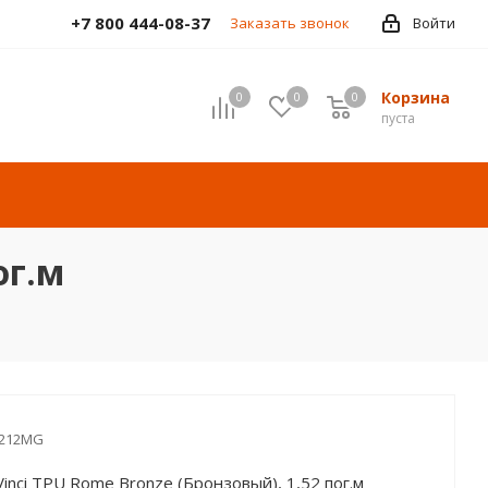
+7 800 444-08-37
Заказать звонок
Войти
Корзина
0
0
0
пуста
ог.м
-212MG
inci TPU Rome Bronze (Бронзовый), 1,52 пог.м