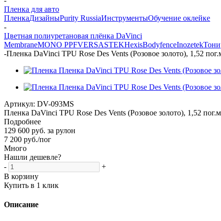
-
Пленка для авто
Пленка
Дизайны
Purity Russia
Инструменты
Обучение оклейке
-
Цветная полиуретановая плёнка DaVinci
Membrane
MONO PPF
VERSA
STEK
Hexis
Bodyfence
Inozetek
Тони
-
Пленка DaVinci TPU Rose Des Vents (Розовое золото), 1,52 пог.
Артикул:
DV-093MS
Пленка DaVinci TPU Rose Des Vents (Розовое золото), 1,52 пог.м
Подробнее
129 600 руб. за рулон
7 200
руб.
/пог
Много
Нашли дешевле?
-
+
В корзину
Купить в 1 клик
Описание