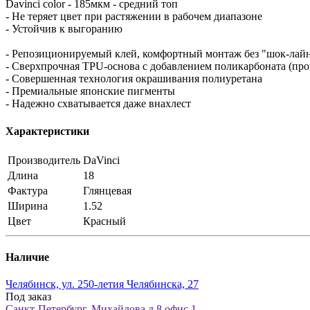
Davinci color - 185мкм - средний топ
- Не теряет цвет при растяжении в рабочем диапазоне
- Устойчив к выгоранию
- Репозиционируемый клей, комфортный монтаж без "шок-лай
- Сверхпрочная TPU-основа с добавлением поликарбоната (про
- Cовершенная технология окрашивания полиуретана
- Премиальные японские пигменты
- Надежно схватывается даже внахлест
Характеристики
Производитель
DaVinci
Длина
18
Фактура
Глянцевая
Ширина
1.52
Цвет
Красный
Наличие
Челябинск, ул. 250-летия Челябинска, 27
Под заказ
Санкт-Петербург, Михайлова д.8 офис 1