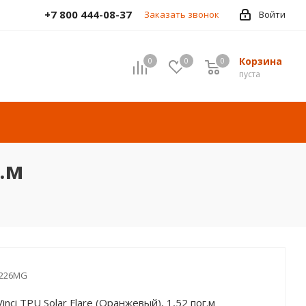
+7 800 444-08-37
Заказать звонок
Войти
Корзина
0
0
0
пуста
г.м
-226MG
nci TPU Solar Flare (Оранжевый), 1,52 пог.м