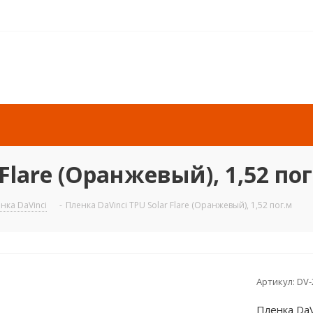
Flare (Оранжевый), 1,52 по
нка DaVinci
-
Пленка DaVinci TPU Solar Flare (Оранжевый), 1,52 пог.м
Артикул:
DV
Пленка DaVi