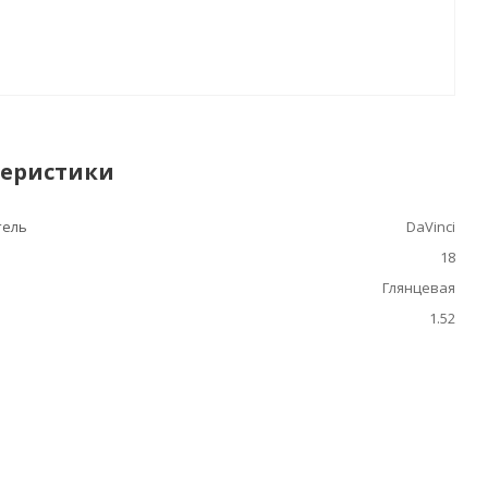
теристики
тель
DaVinci
18
Глянцевая
1.52