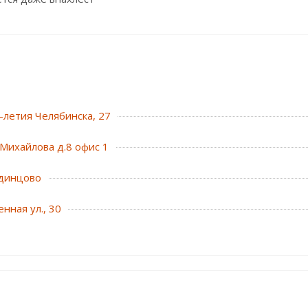
0-летия Челябинска, 27
Михайлова д.8 офис 1
динцово
нная ул., 30