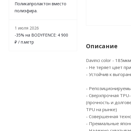
Поликапролактон вместо
полиэфира.
1 июля 2026
-35% на BODYFENCE: 4 900
₽ / п.метр
Описание
Davinci color - 185мк
- Не теряет цвет пр
- Устойчив к выгора
- Репозиционируемы
- Сверхпрочная TPU-
(прочность и долгов
TPU на рынке)
- Cовершенная техн
- Премиальные япон
- Надежно схватывае