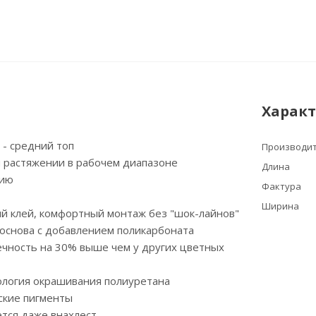
Харак
м - средний топ
Производи
и растяжении в рабочем диапазоне
Длина
нию
Фактура
Ширина
й клей, комфортный монтаж без "шок-лайнов"
основа с добавлением поликарбоната
ечность на 30% выше чем у других цветных
ология окрашивания полиуретана
ские пигменты
тся даже внахлест