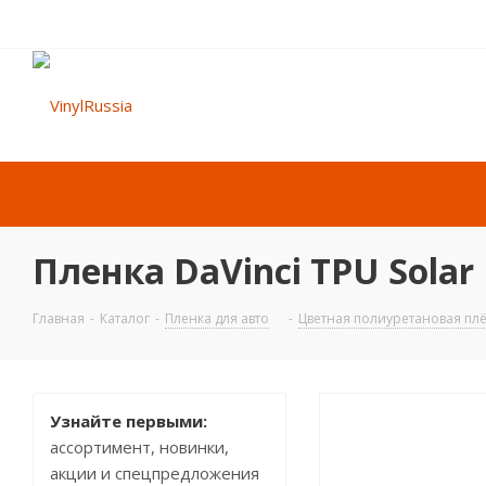
Пленка DaVinci TPU Solar 
Главная
-
Каталог
-
Пленка для авто
-
Цветная полиуретановая плё
Узнайте первыми:
ассортимент, новинки,
акции и спецпредложения