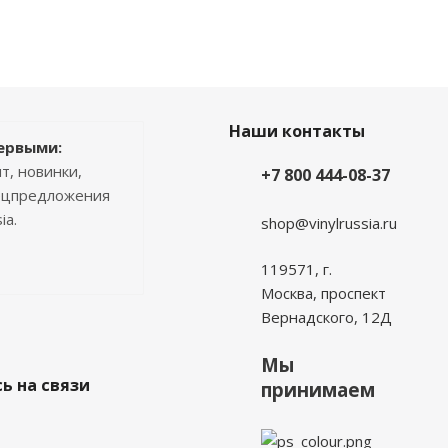
Наши контакты
ервыми:
т, новинки,
+7 800 444-08-37
пецпредложения
ia.
shop@vinylrussia.ru
119571,
г.
Москва
, проспект
Вернадского, 12Д
Мы
ь на связи
принимаем