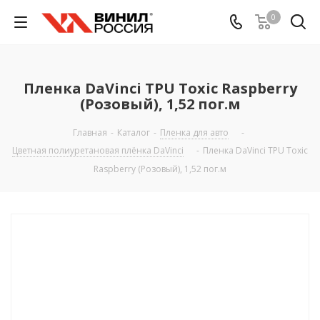
0
Пленка DaVinci TPU Toxic Raspberry
(Розовый), 1,52 пог.м
Главная
-
Каталог
-
Пленка для авто
-
Цветная полиуретановая плёнка DaVinci
-
Пленка DaVinci TPU Toxic
Raspberry (Розовый), 1,52 пог.м