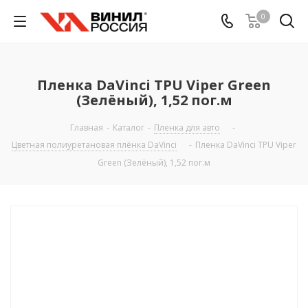
0
Пленка DaVinci TPU Viper Green
(Зелёный), 1,52 пог.м
Главная
-
Каталог
-
Пленка для авто
-
Цветная полиуретановая плёнка DaVinci
-
Пленка DaVinci TPU Viper
Green (Зелёный), 1,52 пог.м