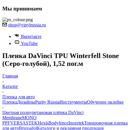
Мы принимаем
shop@vinylrussia.ru
Вконтакте
YouTube
Пленка DaVinci TPU Winterfell Stone
(Серо-голубой), 1,52 пог.м
Главная
-
Каталог
-
Пленка для авто
Пленка
Дизайны
Purity Russia
Инструменты
Обучение оклейке
-
Цветная полиуретановая плёнка DaVinci
Membrane
MONO
PPF
VERSA
STEK
Hexis
Bodyfence
Inozetek
Тонировочная пленка
для авто
Bruxsafol
Каталоги и рекламная продукция