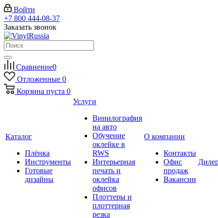
Войти
+7 800 444-08-37
Заказать звонок
Сравнение
0
Отложенные
0
Корзина
пуста
0
Услуги
Винилография
на авто
Обучение
Каталог
О компании
оклейке в
Плёнка
RWS
Контакты
Инструменты
Интерьерная
Офис
Диле
Готовые
печать и
продаж
дизайны
оклейка
Вакансии
офисов
Плоттеры и
плоттерная
резка