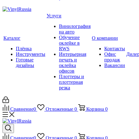
Услуги
Винилография
на авто
Обучение
Каталог
О компании
оклейке в
Плёнка
RWS
Контакты
Инструменты
Интерьерная
Офис
Диле
Готовые
печать и
продаж
дизайны
оклейка
Вакансии
офисов
Плоттеры и
плоттерная
резка
Сравнение
0
Отложенные
0
Корзина
0
Сравнение
0
Отложенные
0
Корзина
0