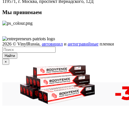
119571,
г. Москва
, проспект Вернадского, 12Д
Мы принимаем
2026
© VinylRussia,
автовинил
и
антигравийные
пленки
Найти
×