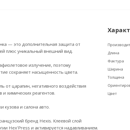
Харак
ёнка — это дополнительная защита от
Производи
ей плюс уникальный внешний вид.
Длина
Фактура
рафиолетовое излучение, поэтому
Ширина
ытие сохраняет насыщенность цвета.
Толщина
Ориентиров
ь от царапин, негативного воздействия
 и химических реагентов.
Цвет
и кузова и салона авто.
анцузский бренд Hexis. Клеевой слой
гии Hex’Press и активируется надавливанием.