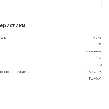
теристики
тель
Hexis
25
Глянцевая
1.52
100
очное поступление
16.10.2025
Голубой