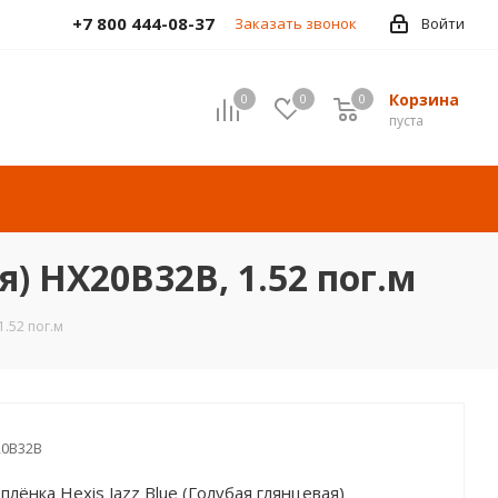
+7 800 444-08-37
Заказать звонок
Войти
Корзина
0
0
0
пуста
я) HX20B32B, 1.52 пог.м
1.52 пог.м
0B32B
плёнка Hexis Jazz Blue (Голубая глянцевая)