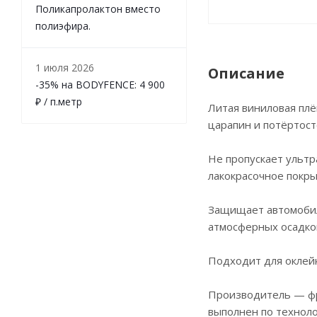
Поликапролактон вместо
полиэфира.
1 июля 2026
Описание
-35% на BODYFENCE: 4 900
₽ / п.метр
Литая виниловая пл
царапин и потёртост
Не пропускает ульт
лакокрасочное покр
Защищает автомобил
атмосферных осадков
Подходит для оклейк
Производитель — фр
выполнен по техноло