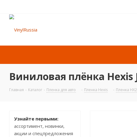
Виниловая плёнка Hexis J
Главная
-
Каталог
-
Пленка для авто
-
Пленка Hexis
-
Пленка HX
Узнайте первыми:
ассортимент, новинки,
акции и спецпредложения