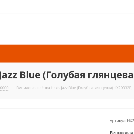
azz Blue (Голубая глянцева
20000
-
Виниловая плёнка Hexis Jazz Blue (Голубая глянцевая) HX20B32B, 
Артикул:
HX2
Виниловая 