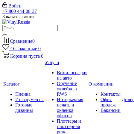
Войти
+7 800 444-08-37
Заказать звонок
Сравнение
0
Отложенные
0
Корзина
пуста
0
Услуги
Винилография
на авто
Обучение
Каталог
О компании
оклейке в
Плёнка
RWS
Контакты
Инструменты
Интерьерная
Офис
Диле
Готовые
печать и
продаж
дизайны
оклейка
Вакансии
офисов
Плоттеры и
плоттерная
резка