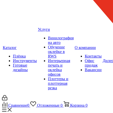
Услуги
Винилография
на авто
Обучение
Каталог
О компании
оклейке в
Плёнка
RWS
Контакты
Инструменты
Интерьерная
Офис
Диле
Готовые
печать и
продаж
дизайны
оклейка
Вакансии
офисов
Плоттеры и
плоттерная
резка
Сравнение
0
Отложенные
0
Корзина
0