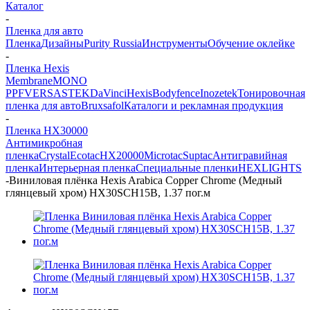
Каталог
-
Пленка для авто
Пленка
Дизайны
Purity Russia
Инструменты
Обучение оклейке
-
Пленка Hexis
Membrane
MONO
PPF
VERSA
STEK
DaVinci
Hexis
Bodyfence
Inozetek
Тонировочная
пленка для авто
Bruxsafol
Каталоги и рекламная продукция
-
Пленка HX30000
Антимикробная
пленка
Crystal
Ecotac
HX20000
Microtac
Suptac
Антигравийная
пленка
Интерьерная пленка
Специальные пленки
HEXLIGHTS
-
Виниловая плёнка Hexis Arabica Copper Chrome (Медный
глянцевый хром) HX30SCH15B, 1.37 пог.м