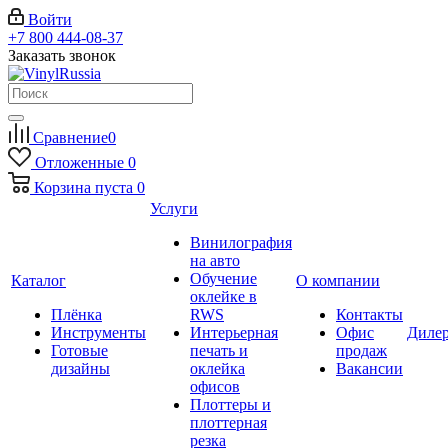
Войти
+7 800 444-08-37
Заказать звонок
Сравнение
0
Отложенные
0
Корзина
пуста
0
Услуги
Винилография
на авто
Обучение
Каталог
О компании
оклейке в
Плёнка
RWS
Контакты
Инструменты
Интерьерная
Офис
Диле
Готовые
печать и
продаж
дизайны
оклейка
Вакансии
офисов
Плоттеры и
плоттерная
резка