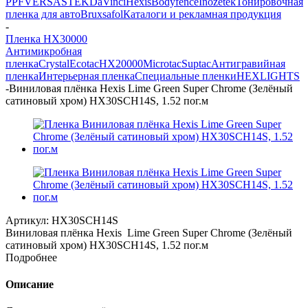
PPF
VERSA
STEK
DaVinci
Hexis
Bodyfence
Inozetek
Тонировочная
пленка для авто
Bruxsafol
Каталоги и рекламная продукция
-
Пленка HX30000
Антимикробная
пленка
Crystal
Ecotac
HX20000
Microtac
Suptac
Антигравийная
пленка
Интерьерная пленка
Специальные пленки
HEXLIGHTS
-
Виниловая плёнка Hexis Lime Green Super Chrome (Зелёный
сатиновый хром) HX30SCH14S, 1.52 пог.м
Артикул:
HX30SCH14S
Виниловая плёнка Hexis Lime Green Super Chrome (Зелёный
сатиновый хром) HX30SCH14S, 1.52 пог.м
Подробнее
Описание