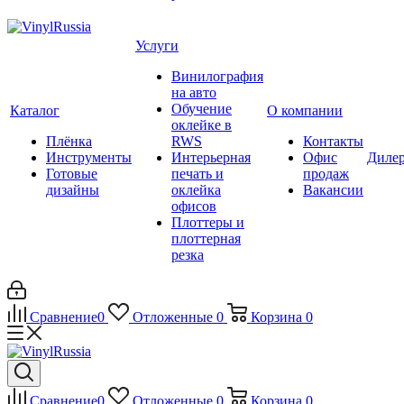
Услуги
Винилография
на авто
Обучение
Каталог
О компании
оклейке в
Плёнка
RWS
Контакты
Инструменты
Интерьерная
Офис
Диле
Готовые
печать и
продаж
дизайны
оклейка
Вакансии
офисов
Плоттеры и
плоттерная
резка
Сравнение
0
Отложенные
0
Корзина
0
Сравнение
0
Отложенные
0
Корзина
0