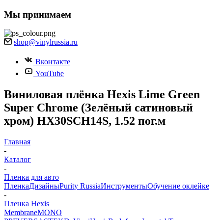
Мы принимаем
shop@vinylrussia.ru
Вконтакте
YouTube
Виниловая плёнка Hexis Lime Green
Super Chrome (Зелёный сатиновый
хром) HX30SCH14S, 1.52 пог.м
Главная
-
Каталог
-
Пленка для авто
Пленка
Дизайны
Purity Russia
Инструменты
Обучение оклейке
-
Пленка Hexis
Membrane
MONO