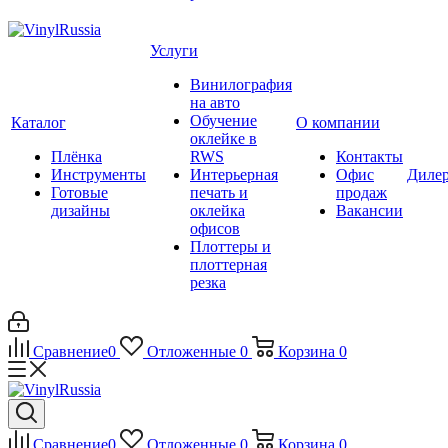
Услуги
Винилография
на авто
Обучение
Каталог
О компании
оклейке в
Плёнка
RWS
Контакты
Инструменты
Интерьерная
Офис
Диле
Готовые
печать и
продаж
дизайны
оклейка
Вакансии
офисов
Плоттеры и
плоттерная
резка
Сравнение
0
Отложенные
0
Корзина
0
Сравнение
0
Отложенные
0
Корзина
0