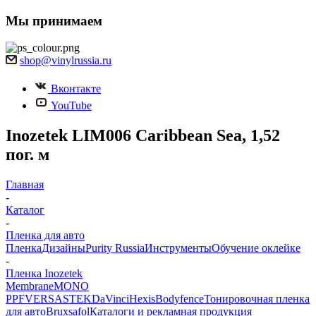
Мы принимаем
shop@vinylrussia.ru
Вконтакте
YouTube
Inozetek LIM006 Caribbean Sea, 1,52
пог. м
Главная
-
Каталог
-
Пленка для авто
Пленка
Дизайны
Purity Russia
Инструменты
Обучение оклейке
-
Пленка Inozetek
Membrane
MONO
PPF
VERSA
STEK
DaVinci
Hexis
Bodyfence
Тонировочная пленка
для авто
Bruxsafol
Каталоги и рекламная продукция