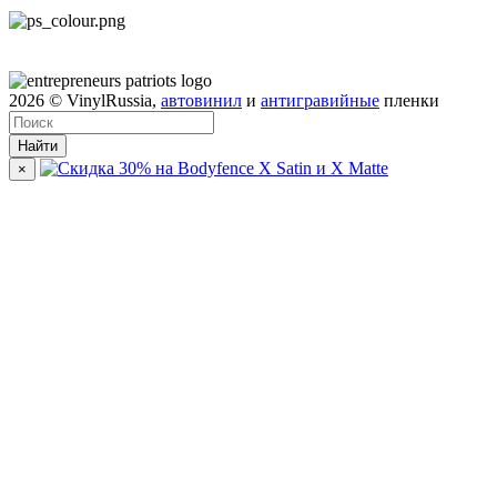
2026
© VinylRussia,
автовинил
и
антигравийные
пленки
Найти
×