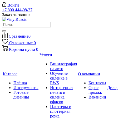
Войти
+7 800 444-08-37
Заказать звонок
Сравнение
0
Отложенные
0
Корзина
пуста
0
Услуги
Винилография
на авто
Обучение
Каталог
О компании
оклейке в
Плёнка
RWS
Контакты
Инструменты
Интерьерная
Офис
Диле
Готовые
печать и
продаж
дизайны
оклейка
Вакансии
офисов
Плоттеры и
плоттерная
резка