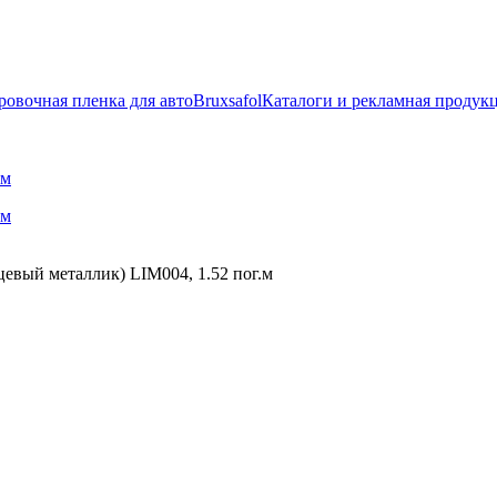
ровочная пленка для авто
Bruxsafol
Каталоги и рекламная продук
нцевый металлик) LIM004, 1.52 пог.м