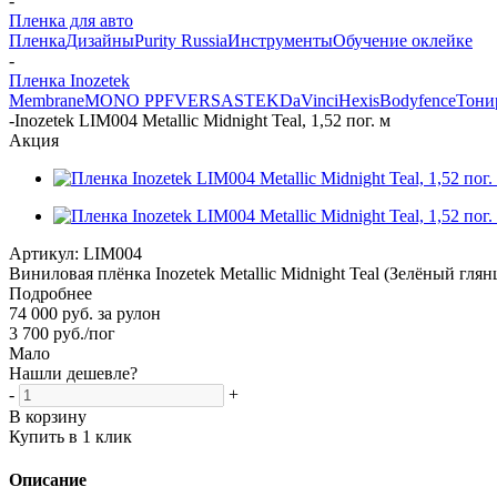
-
Пленка для авто
Пленка
Дизайны
Purity Russia
Инструменты
Обучение оклейке
-
Пленка Inozetek
Membrane
MONO PPF
VERSA
STEK
DaVinci
Hexis
Bodyfence
Тони
-
Inozetek LIM004 Metallic Midnight Teal, 1,52 пог. м
Акция
Артикул:
LIM004
Виниловая плёнка Inozetek Metallic Midnight Teal (Зелёный гля
Подробнее
74 000 руб. за рулон
3 700
руб.
/пог
Мало
Нашли дешевле?
-
+
В корзину
Купить в 1 клик
Описание