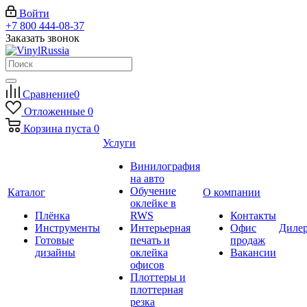
Войти
+7 800 444-08-37
Заказать звонок
Сравнение
0
Отложенные
0
Корзина
пуста
0
Услуги
Винилография
на авто
Обучение
Каталог
О компании
оклейке в
Плёнка
RWS
Контакты
Инструменты
Интерьерная
Офис
Диле
Готовые
печать и
продаж
дизайны
оклейка
Вакансии
офисов
Плоттеры и
плоттерная
резка