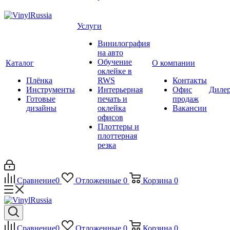
Услуги
Винилография
на авто
Обучение
Каталог
О компании
оклейке в
Плёнка
RWS
Контакты
Инструменты
Интерьерная
Офис
Диле
Готовые
печать и
продаж
дизайны
оклейка
Вакансии
офисов
Плоттеры и
плоттерная
резка
Сравнение
0
Отложенные
0
Корзина
0
Сравнение
0
Отложенные
0
Корзина
0