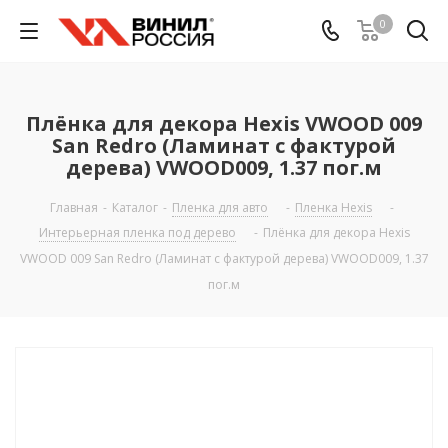
0
Плёнка для декора Hexis VWOOD 009
San Redro (Ламинат с фактурой
дерева) VWOOD009, 1.37 пог.м
Главная
-
Каталог
-
Пленка для авто
-
Пленка Hexis
-
Интерьерная пленка под дерево
-
Плёнка для декора Hexis
VWOOD 009 San Redro (Ламинат с фактурой дерева) VWOOD009, 1.37
пог.м