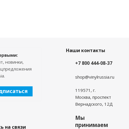
Наши контакты
ервыми:
т, новинки,
+7 800 444-08-37
пецпредложения
ia.
shop@vinylrussia.ru
119571,
г.
Москва
, проспект
Вернадского, 12Д
Мы
принимаем
ь на связи