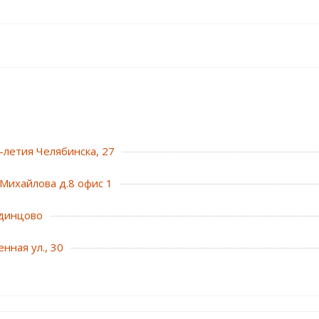
0-летия Челябинска, 27
Михайлова д.8 офис 1
динцово
нная ул., 30