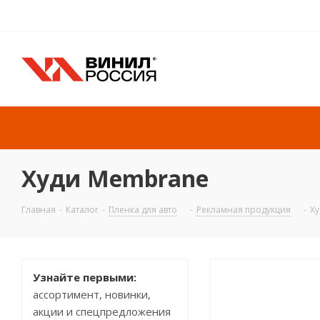
Худи Membrane
Главная
-
Каталог
-
Пленка для авто
-
Рекламная продукция
-
Х
Узнайте первыми:
ассортимент, новинки,
акции и спецпредложения