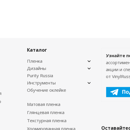
Каталог
Узнайте п
Пленка
ассортимен
Дизайны
акции и с
Purity Russia
от VinylRuss
Инструменты
Обучение оклейке
я
о
Матовая пленка
Глянцевая пленка
Текстурная пленка
Оставайтес
Хромированная пленка