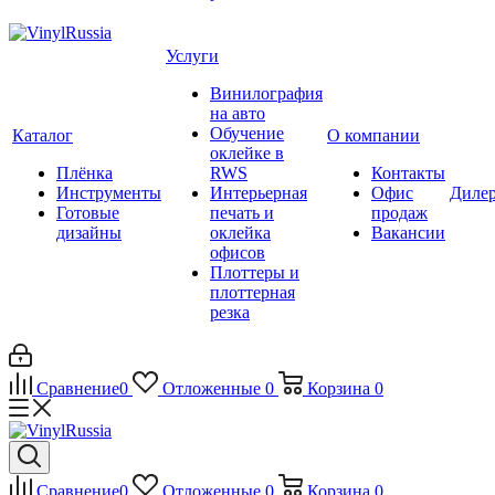
Услуги
Винилография
на авто
Обучение
Каталог
О компании
оклейке в
Плёнка
RWS
Контакты
Инструменты
Интерьерная
Офис
Диле
Готовые
печать и
продаж
дизайны
оклейка
Вакансии
офисов
Плоттеры и
плоттерная
резка
Сравнение
0
Отложенные
0
Корзина
0
Сравнение
0
Отложенные
0
Корзина
0