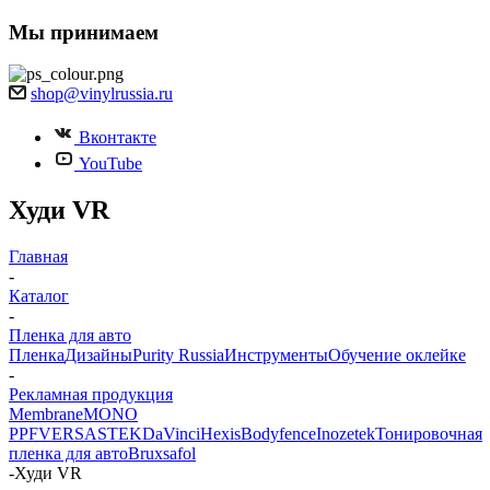
Мы принимаем
shop@vinylrussia.ru
Вконтакте
YouTube
Худи VR
Главная
-
Каталог
-
Пленка для авто
Пленка
Дизайны
Purity Russia
Инструменты
Обучение оклейке
-
Рекламная продукция
Membrane
MONO
PPF
VERSA
STEK
DaVinci
Hexis
Bodyfence
Inozetek
Тонировочная
пленка для авто
Bruxsafol
-
Худи VR