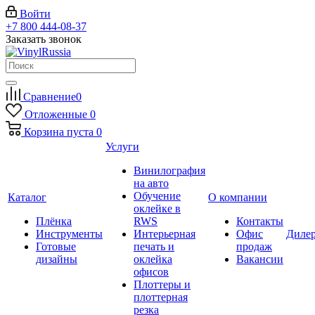
Войти
+7 800 444-08-37
Заказать звонок
Сравнение
0
Отложенные
0
Корзина
пуста
0
Услуги
Винилография
на авто
Обучение
Каталог
О компании
оклейке в
Плёнка
RWS
Контакты
Инструменты
Интерьерная
Офис
Диле
Готовые
печать и
продаж
дизайны
оклейка
Вакансии
офисов
Плоттеры и
плоттерная
резка