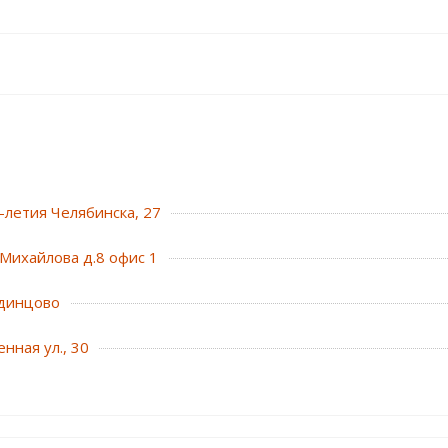
0-летия Челябинска, 27
Михайлова д.8 офис 1
динцово
нная ул., 30