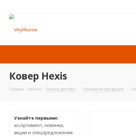
Ковер Hexis
Главная
-
Каталог
-
Пленка для авто
-
Рекламная продукция
-
Ко
Узнайте первыми:
ассортимент, новинки,
акции и спецпредложения