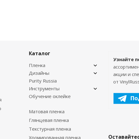
Каталог
Узнайте п
Пленка
ассортимен
Дизайны
акции и с
Purity Russia
от VinylRuss
Инструменты
Обучение оклейке
я
о
Матовая пленка
Глянцевая пленка
Текстурная пленка
Оставайтес
Хромированная пленка