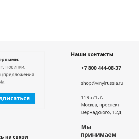
Наши контакты
ервыми:
т, новинки,
+7 800 444-08-37
пецпредложения
ia.
shop@vinylrussia.ru
119571,
г.
Москва
, проспект
Вернадского, 12Д
Мы
принимаем
ь на связи