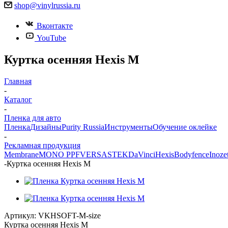
shop@vinylrussia.ru
Вконтакте
YouTube
Куртка осенняя Hexis M
Главная
-
Каталог
-
Пленка для авто
Пленка
Дизайны
Purity Russia
Инструменты
Обучение оклейке
-
Рекламная продукция
Membrane
MONO PPF
VERSA
STEK
DaVinci
Hexis
Bodyfence
Inoze
-
Куртка осенняя Hexis M
Артикул:
VKHSOFT-M-size
Куртка осенняя Hexis M