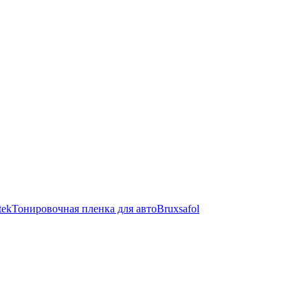
tek
Тонировочная пленка для авто
Bruxsafol