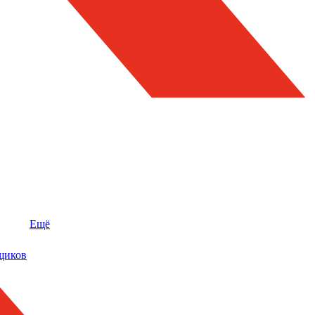
Ещё
щиков