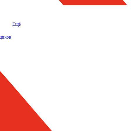
Ещё
щиков