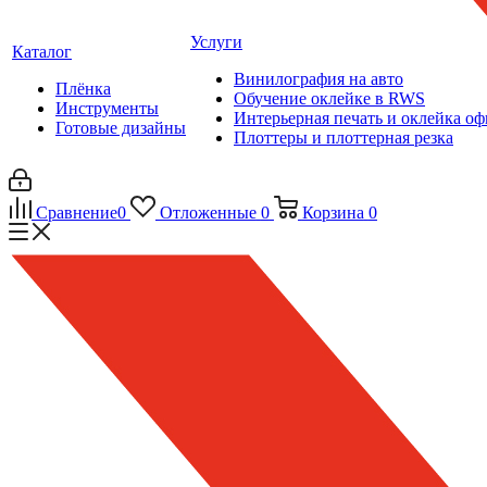
Услуги
Каталог
Винилография на авто
Плёнка
Обучение оклейке в RWS
Инструменты
Интерьерная печать и оклейка оф
Готовые дизайны
Плоттеры и плоттерная резка
Сравнение
0
Отложенные
0
Корзина
0