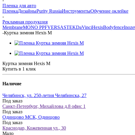
-
Пленка для авто
Пленка
Дизайны
Purity Russia
Инструменты
Обучение оклейке
-
Рекламная продукция
Membrane
MONO PPF
VERSA
STEK
DaVinci
Hexis
Bodyfence
Inoze
-
Куртка зимняя Hexis M
Куртка зимняя Hexis M
Купить в 1 клик
Наличие
Челябинск, ул. 250-летия Челябинска, 27
Под заказ
Санкт-Петербург, Михайлова д.8 офис 1
Под заказ
Одинцово МСК, Одинцово
Под заказ
Краснодар, Кожевенная ул., 30
Мало