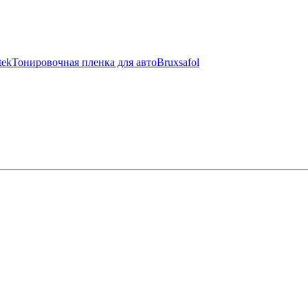
tek
Тонировочная пленка для авто
Bruxsafol