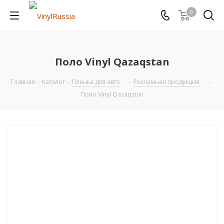
0
Поло Vinyl Qazaqstan
Главная
-
Каталог
-
Пленка для авто
-
Рекламная продукция
-
Поло Vinyl Qazaqstan