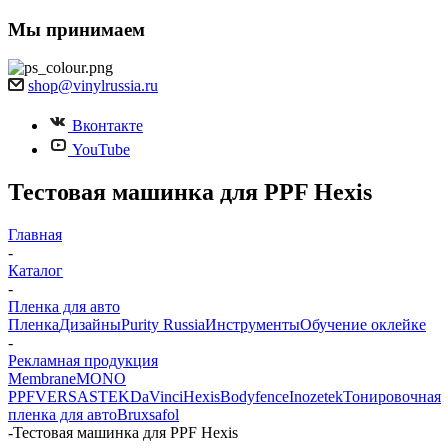
Мы принимаем
shop@vinylrussia.ru
Вконтакте
YouTube
Тестовая машинка для PPF Hexis
Главная
-
Каталог
-
Пленка для авто
Пленка
Дизайны
Purity Russia
Инструменты
Обучение оклейке
-
Рекламная продукция
Membrane
MONO
PPF
VERSA
STEK
DaVinci
Hexis
Bodyfence
Inozetek
Тонировочная
пленка для авто
Bruxsafol
-
Тестовая машинка для PPF Hexis