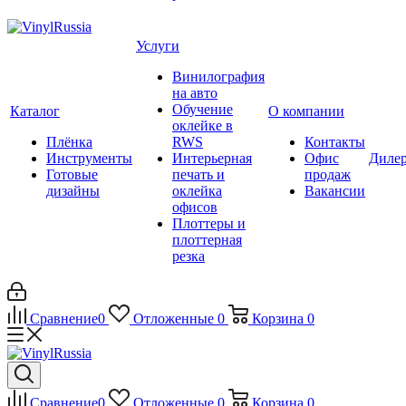
Услуги
Винилография
на авто
Обучение
Каталог
О компании
оклейке в
Плёнка
RWS
Контакты
Инструменты
Интерьерная
Офис
Диле
Готовые
печать и
продаж
дизайны
оклейка
Вакансии
офисов
Плоттеры и
плоттерная
резка
Сравнение
0
Отложенные
0
Корзина
0
Сравнение
0
Отложенные
0
Корзина
0