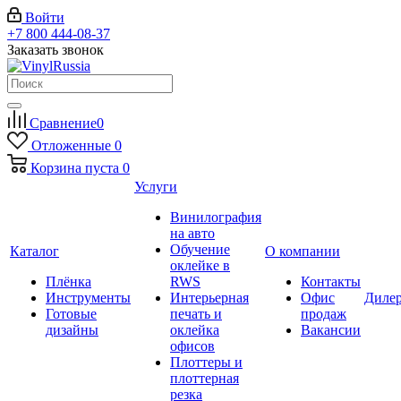
Войти
+7 800 444-08-37
Заказать звонок
Сравнение
0
Отложенные
0
Корзина
пуста
0
Услуги
Винилография
на авто
Обучение
Каталог
О компании
оклейке в
Плёнка
RWS
Контакты
Инструменты
Интерьерная
Офис
Диле
Готовые
печать и
продаж
дизайны
оклейка
Вакансии
офисов
Плоттеры и
плоттерная
резка