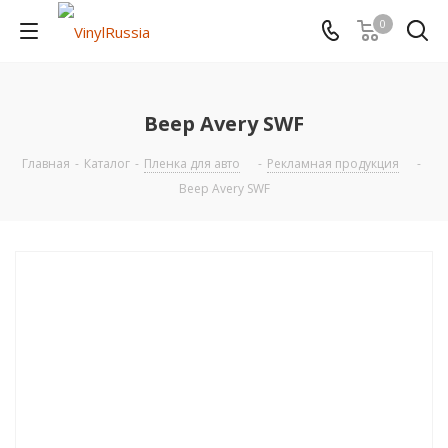
0
Веер Avery SWF
Главная
-
Каталог
-
Пленка для авто
-
Рекламная продукция
-
Веер Avery SWF