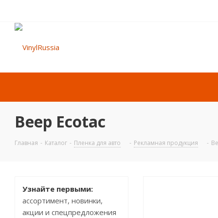
Веер Ecotac
Главная
-
Каталог
-
Пленка для авто
-
Рекламная продукция
-
Ве
Узнайте первыми:
ассортимент, новинки,
акции и спецпредложения