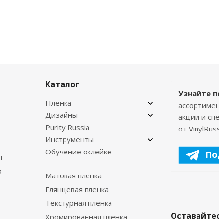
Каталог
Узнайте п
Пленка
ассортимен
Дизайны
акции и с
Purity Russia
от VinylRuss
Инструменты
Обучение оклейке
я
о
Матовая пленка
Глянцевая пленка
Текстурная пленка
Оставайтес
Хромированная пленка