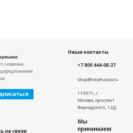
Наши контакты
ервыми:
т, новинки,
+7 800 444-08-37
пецпредложения
ia.
shop@vinylrussia.ru
119571,
г.
Москва
, проспект
Вернадского, 12Д
Мы
принимаем
ь на связи