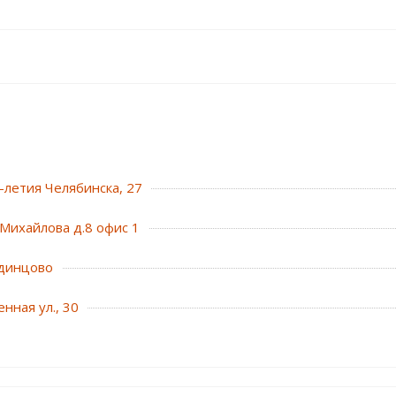
0-летия Челябинска, 27
Михайлова д.8 офис 1
динцово
нная ул., 30