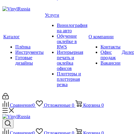
Услуги
Винилография
на авто
Обучение
Каталог
О компании
оклейке в
Плёнка
RWS
Контакты
Инструменты
Интерьерная
Офис
Диле
Готовые
печать и
продаж
дизайны
оклейка
Вакансии
офисов
Плоттеры и
плоттерная
резка
Сравнение
0
Отложенные
0
Корзина
0
Сравнение
0
Отложенные
0
Корзина
0