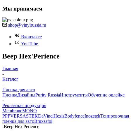
Мы принимаем
shop@vinylrussia.ru
Вконтакте
YouTube
Веер Hex'Perience
Главная
-
Каталог
-
Пленка для авто
Пленка
Дизайны
Purity Russia
Инструменты
Обучение оклейке
-
Рекламная продукция
Membrane
MONO
PPF
VERSA
STEK
DaVinci
Hexis
Bodyfence
Inozetek
Тонировочная
пленка для авто
Bruxsafol
-
Веер Hex'Perience