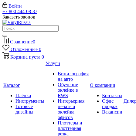
Войти
+7 800 444-08-37
Заказать звонок
Сравнение
0
Отложенные
0
Корзина
пуста
0
Услуги
Винилография
на авто
Обучение
Каталог
О компании
оклейке в
Плёнка
RWS
Контакты
Инструменты
Интерьерная
Офис
Диле
Готовые
печать и
продаж
дизайны
оклейка
Вакансии
офисов
Плоттеры и
плоттерная
резка