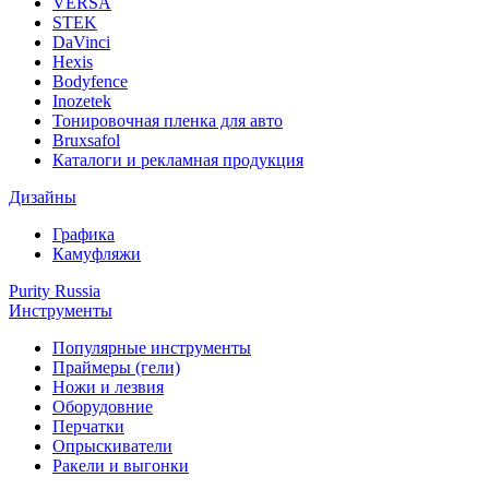
VERSA
STEK
DaVinci
Hexis
Bodyfence
Inozetek
Тонировочная пленка для авто
Bruxsafol
Каталоги и рекламная продукция
Дизайны
Графика
Камуфляжи
Purity Russia
Инструменты
Популярные инструменты
Праймеры (гели)
Ножи и лезвия
Оборудовние
Перчатки
Опрыскиватели
Ракели и выгонки