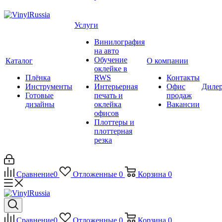
Услуги
Винилография
на авто
Обучение
Каталог
О компании
оклейке в
Плёнка
RWS
Контакты
Инструменты
Интерьерная
Офис
Диле
Готовые
печать и
продаж
дизайны
оклейка
Вакансии
офисов
Плоттеры и
плоттерная
резка
Сравнение
0
Отложенные
0
Корзина
0
Сравнение
0
Отложенные
0
Корзина
0