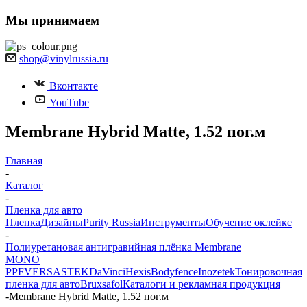
Мы принимаем
shop@vinylrussia.ru
Вконтакте
YouTube
Membrane Hybrid Matte, 1.52 пог.м
Главная
-
Каталог
-
Пленка для авто
Пленка
Дизайны
Purity Russia
Инструменты
Обучение оклейке
-
Полиуретановая антигравийная плёнка Membrane
MONO
PPF
VERSA
STEK
DaVinci
Hexis
Bodyfence
Inozetek
Тонировочная
пленка для авто
Bruxsafol
Каталоги и рекламная продукция
-
Membrane Hybrid Matte, 1.52 пог.м