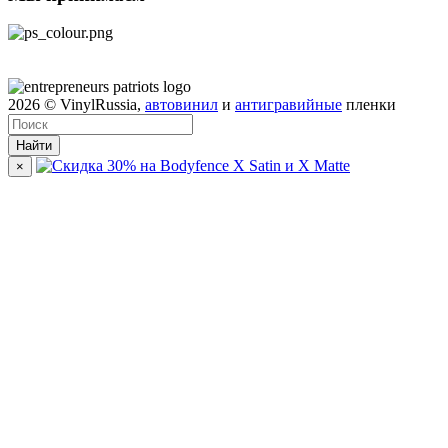
2026
© VinylRussia,
автовинил
и
антигравийные
пленки
Найти
×