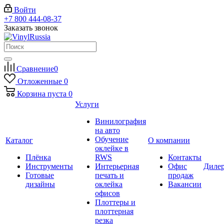
Войти
+7 800 444-08-37
Заказать звонок
Сравнение
0
Отложенные
0
Корзина
пуста
0
Услуги
Винилография
на авто
Обучение
Каталог
О компании
оклейке в
Плёнка
RWS
Контакты
Инструменты
Интерьерная
Офис
Диле
Готовые
печать и
продаж
дизайны
оклейка
Вакансии
офисов
Плоттеры и
плоттерная
резка