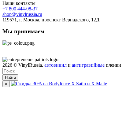
Наши контакты
+7 800 444-08-37
shop@vinylrussia.ru
119571,
г. Москва
, проспект Вернадского, 12Д
Мы принимаем
2026
© VinylRussia,
автовинил
и
антигравийные
пленки
Найти
×