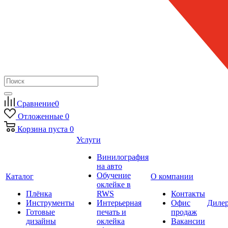
Сравнение
0
Отложенные
0
Корзина
пуста
0
Услуги
Винилография
на авто
Обучение
Каталог
О компании
оклейке в
Плёнка
RWS
Контакты
Инструменты
Интерьерная
Офис
Диле
Готовые
печать и
продаж
дизайны
оклейка
Вакансии