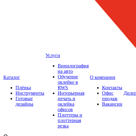
Услуги
Винилография
на авто
Обучение
Каталог
О компании
оклейке в
Плёнка
RWS
Контакты
Инструменты
Интерьерная
Офис
Диле
Готовые
печать и
продаж
дизайны
оклейка
Вакансии
офисов
Плоттеры и
плоттерная
резка