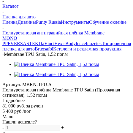
-
Каталог
-
Пленка для авто
Пленка
Дизайны
Purity Russia
Инструменты
Обучение оклейке
-
Полиуретановая антигравийная плёнка Membrane
MONO
PPF
VERSA
STEK
DaVinci
Hexis
Bodyfence
Inozetek
Тонировочная
пленка для авто
Bruxsafol
Каталоги и рекламная продукция
-
Membrane TPU Satin, 1,52 пог.м
Артикул:
MBRN-TPU-S
Полиуретановая плёнка Membrane TPU Satin (Прозрачная
сатиновая), 1.52 пог.м
Подробнее
81 000 руб. за рулон
5 400
руб.
/пог
Мало
Нашли дешевле?
-
+