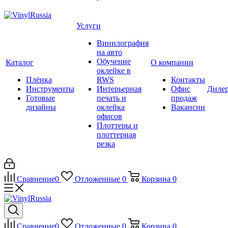
Услуги
Винилография
на авто
Обучение
Каталог
О компании
оклейке в
Плёнка
RWS
Контакты
Инструменты
Интерьерная
Офис
Диле
Готовые
печать и
продаж
дизайны
оклейка
Вакансии
офисов
Плоттеры и
плоттерная
резка
Сравнение
0
Отложенные
0
Корзина
0
Сравнение
0
Отложенные
0
Корзина
0