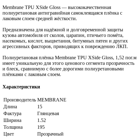
Membrane TPU XSide Gloss — высококачественная
полиуретановая антигравийная самоклеящаяся плёнка c
лаковым слоем средней жёсткости.
Предназначена для надёжной и долговременной защиты
кузова автомобиля от сколов, царапин, птичьего помёта,
насекомых, кислот, выцветания, битумных пятен и других
агрессивных факторов, приводящих к повреждению ЛКП.
Полиуретановая плёнка Membrane TPU XSide Gloss, 1,52 пог.м
имеет уникальную для этого ценового сегмента прозрачность
и блеск, сравнимую с более дорогими полиуретановыми
плёнками с лаковым слоем.
Характеристики
Производитель
MEMBRANE
Длина
15
Фактура
Глянцевая
Ширина
1.52
Толщина
195
Цвет
Прозрачный