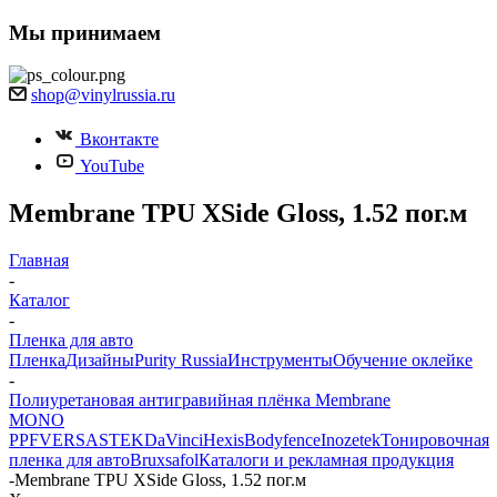
Мы принимаем
shop@vinylrussia.ru
Вконтакте
YouTube
Membrane TPU XSide Gloss, 1.52 пог.м
Главная
-
Каталог
-
Пленка для авто
Пленка
Дизайны
Purity Russia
Инструменты
Обучение оклейке
-
Полиуретановая антигравийная плёнка Membrane
MONO
PPF
VERSA
STEK
DaVinci
Hexis
Bodyfence
Inozetek
Тонировочная
пленка для авто
Bruxsafol
Каталоги и рекламная продукция
-
Membrane TPU XSide Gloss, 1.52 пог.м