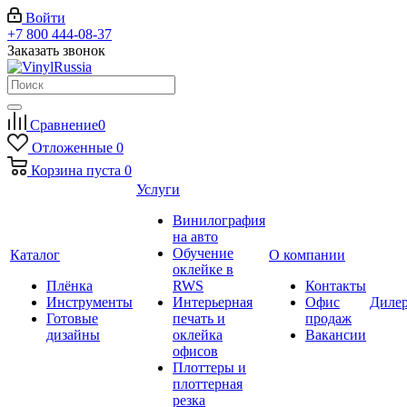
Войти
+7 800 444-08-37
Заказать звонок
Сравнение
0
Отложенные
0
Корзина
пуста
0
Услуги
Винилография
на авто
Обучение
Каталог
О компании
оклейке в
Плёнка
RWS
Контакты
Инструменты
Интерьерная
Офис
Диле
Готовые
печать и
продаж
дизайны
оклейка
Вакансии
офисов
Плоттеры и
плоттерная
резка