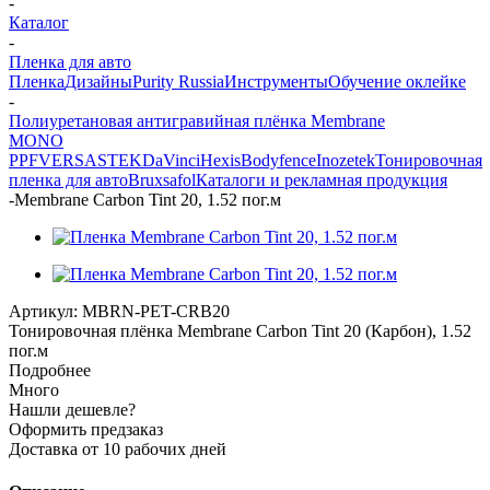
-
Каталог
-
Пленка для авто
Пленка
Дизайны
Purity Russia
Инструменты
Обучение оклейке
-
Полиуретановая антигравийная плёнка Membrane
MONO
PPF
VERSA
STEK
DaVinci
Hexis
Bodyfence
Inozetek
Тонировочная
пленка для авто
Bruxsafol
Каталоги и рекламная продукция
-
Membrane Carbon Tint 20, 1.52 пог.м
Артикул:
MBRN-PET-CRB20
Тонировочная плёнка Membrane Carbon Tint 20 (Карбон), 1.52
пог.м
Подробнее
Много
Нашли дешевле?
Оформить предзаказ
Доставка от 10 рабочих дней