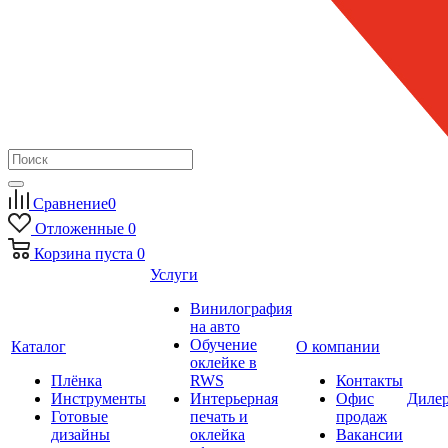
Сравнение
0
Отложенные
0
Корзина
пуста
0
Услуги
Винилография
на авто
Обучение
Каталог
О компании
оклейке в
Плёнка
RWS
Контакты
Инструменты
Интерьерная
Офис
Диле
Готовые
печать и
продаж
дизайны
оклейка
Вакансии