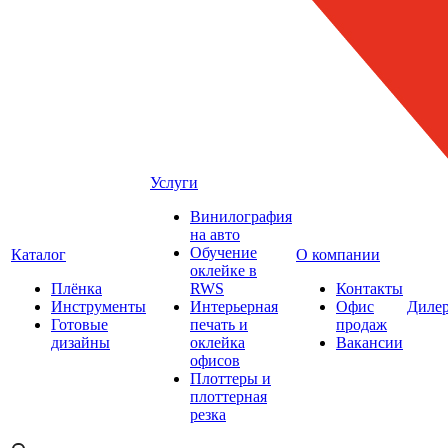
Услуги
Винилография
на авто
Обучение
Каталог
О компании
оклейке в
Плёнка
RWS
Контакты
Инструменты
Интерьерная
Офис
Диле
Готовые
печать и
продаж
дизайны
оклейка
Вакансии
офисов
Плоттеры и
плоттерная
резка