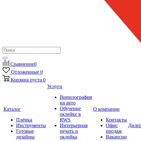
Сравнение
0
Отложенные
0
Корзина
пуста
0
Услуги
Винилография
на авто
Обучение
Каталог
О компании
оклейке в
Плёнка
RWS
Контакты
Инструменты
Интерьерная
Офис
Диле
Готовые
печать и
продаж
дизайны
оклейка
Вакансии