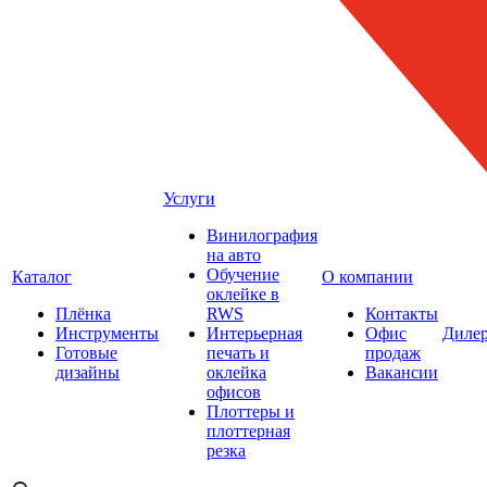
Услуги
Винилография
на авто
Обучение
Каталог
О компании
оклейке в
Плёнка
RWS
Контакты
Инструменты
Интерьерная
Офис
Диле
Готовые
печать и
продаж
дизайны
оклейка
Вакансии
офисов
Плоттеры и
плоттерная
резка