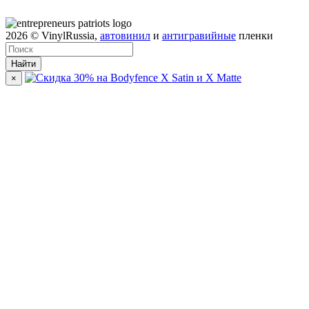
2026
© VinylRussia,
автовинил
и
антигравийные
пленки
Найти
×