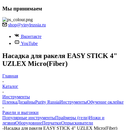
Мы принимаем
shop@vinylrussia.ru
Вконтакте
YouTube
Насадка для ракеля EASY STICK 4"
UZLEX Micro(Fiber)
Главная
-
Каталог
-
Инструменты
Пленка
Дизайны
Purity Russia
Инструменты
Обучение оклейке
-
Ракели и выгонки
Популярные инструменты
Праймеры (гели)
Ножи и
лезвия
Оборудовние
Перчатки
Опрыскиватели
-
Насадка для ракеля EASY STICK 4" UZLEX Micro(Fiber)