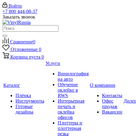
Войти
+7 800 444-08-37
Заказать звонок
Сравнение
0
Отложенные
0
Корзина
пуста
0
Услуги
Винилография
на авто
Обучение
Каталог
О компании
оклейке в
Плёнка
RWS
Контакты
Инструменты
Интерьерная
Офис
Диле
Готовые
печать и
продаж
дизайны
оклейка
Вакансии
офисов
Плоттеры и
плоттерная
резка