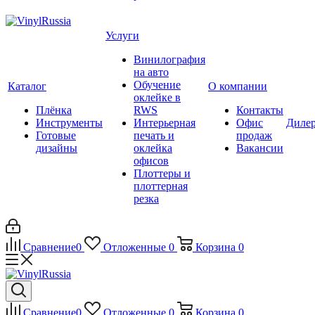
Услуги
Винилография
на авто
Обучение
Каталог
О компании
оклейке в
Плёнка
RWS
Контакты
Инструменты
Интерьерная
Офис
Диле
Готовые
печать и
продаж
дизайны
оклейка
Вакансии
офисов
Плоттеры и
плоттерная
резка
Сравнение
0
Отложенные
0
Корзина
0
Сравнение
0
Отложенные
0
Корзина
0