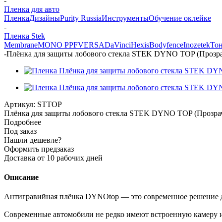
-
Пленка для авто
Пленка
Дизайны
Purity Russia
Инструменты
Обучение оклейке
-
Пленка Stek
Membrane
MONO PPF
VERSA
DaVinci
Hexis
Bodyfence
Inozetek
Тон
-
Плёнка для защиты лобового стекла STEK DYNO TOP (Прозрачн
Артикул:
STTOP
Плёнка для защиты лобового стекла STEK DYNO TOP (Прозрачна
Подробнее
Под заказ
Нашли дешевле?
Оформить предзаказ
Доставка от 10 рабочих дней
Описание
Антигравийная плёнка DYNOtop — это современное решение дл
Современные автомобили не редко имеют встроенную камеру и