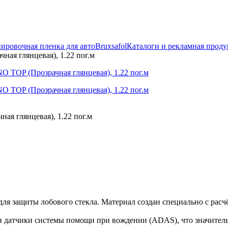
ировочная пленка для авто
Bruxsafol
Каталоги и рекламная прод
ая глянцевая), 1.22 пог.м
я глянцевая), 1.22 пог.м
я защиты лобового стекла. Материал создан специально с расч
 датчики системы помощи при вождении (ADAS), что значительн