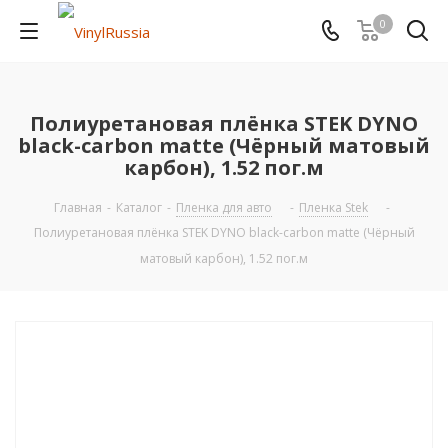
0
Полиуретановая плёнка STEK DYNO
black-carbon matte (Чёрный матовый
карбон), 1.52 пог.м
Главная
-
Каталог
-
Пленка для авто
-
Пленка Stek
-
Полиуретановая плёнка STEK DYNO black-carbon matte (Чёрный
матовый карбон), 1.52 пог.м