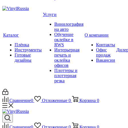
Услуги
Винилография
на авто
Обучение
Каталог
О компании
оклейке в
Плёнка
RWS
Контакты
Инструменты
Интерьерная
Офис
Диле
Готовые
печать и
продаж
дизайны
оклейка
Вакансии
офисов
Плоттеры и
плоттерная
резка
Сравнение
0
Отложенные
0
Корзина
0
Сравнение
0
Отложенные
0
Корзина
0