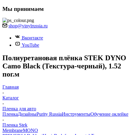
Мы принимаем
shop@vinylrussia.ru
Вконтакте
YouTube
Полиуретановая плёнка STEK DYNO
Camo Black (Текстура-черный), 1.52
пог.м
Главная
-
Каталог
-
Пленка для авто
Пленка
Дизайны
Purity Russia
Инструменты
Обучение оклейке
-
Пленка Stek
Membrane
MONO