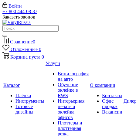
Войти
+7 800 444-08-37
Заказать звонок
Сравнение
0
Отложенные
0
Корзина
пуста
0
Услуги
Винилография
на авто
Обучение
Каталог
О компании
оклейке в
Плёнка
RWS
Контакты
Инструменты
Интерьерная
Офис
Диле
Готовые
печать и
продаж
дизайны
оклейка
Вакансии
офисов
Плоттеры и
плоттерная
резка