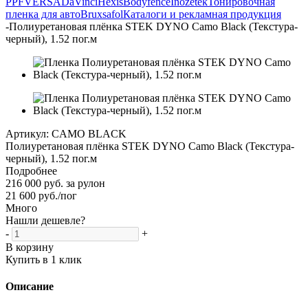
PPF
VERSA
DaVinci
Hexis
Bodyfence
Inozetek
Тонировочная
пленка для авто
Bruxsafol
Каталоги и рекламная продукция
-
Полиуретановая плёнка STEK DYNO Camo Black (Текстура-
черный), 1.52 пог.м
Артикул:
CAMO BLACK
Полиуретановая плёнка STEK DYNO Camo Black (Текстура-
черный), 1.52 пог.м
Подробнее
216 000 руб. за рулон
21 600
руб.
/пог
Много
Нашли дешевле?
-
+
В корзину
Купить в 1 клик
Описание