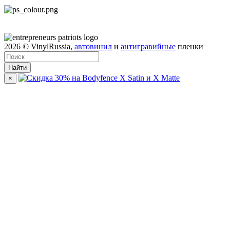
2026
© VinylRussia,
автовинил
и
антигравийные
пленки
Найти
×