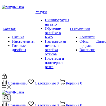
Услуги
Винилография
на авто
Обучение
Каталог
О компании
оклейке в
Плёнка
RWS
Контакты
Инструменты
Интерьерная
Офис
Диле
Готовые
печать и
продаж
дизайны
оклейка
Вакансии
офисов
Плоттеры и
плоттерная
резка
Сравнение
0
Отложенные
0
Корзина
0
Сравнение
0
Отложенные
0
Корзина
0