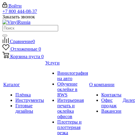
Войти
+7 800 444-08-37
Заказать звонок
Сравнение
0
Отложенные
0
Корзина
пуста
0
Услуги
Винилография
на авто
Обучение
Каталог
О компании
оклейке в
Плёнка
RWS
Контакты
Инструменты
Интерьерная
Офис
Диле
Готовые
печать и
продаж
дизайны
оклейка
Вакансии
офисов
Плоттеры и
плоттерная
резка