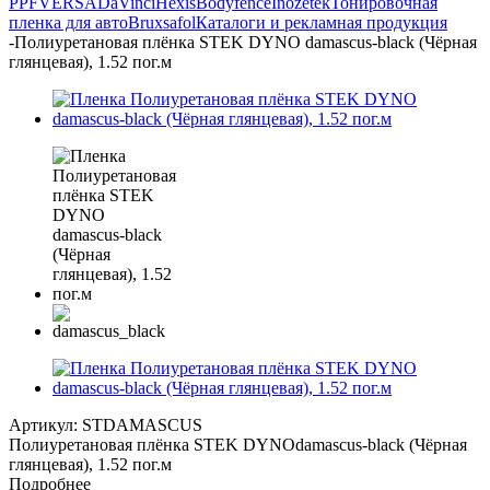
PPF
VERSA
DaVinci
Hexis
Bodyfence
Inozetek
Тонировочная
пленка для авто
Bruxsafol
Каталоги и рекламная продукция
-
Полиуретановая плёнка STEK DYNO damascus-black (Чёрная
глянцевая), 1.52 пог.м
Артикул:
STDAMASCUS
Полиуретановая плёнка STEK DYNOdamascus-black (Чёрная
глянцевая), 1.52 пог.м
Подробнее