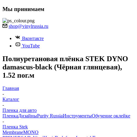
Мы принимаем
shop@vinylrussia.ru
Вконтакте
YouTube
Полиуретановая плёнка STEK DYNO
damascus-black (Чёрная глянцевая),
1.52 пог.м
Главная
-
Каталог
-
Пленка для авто
Пленка
Дизайны
Purity Russia
Инструменты
Обучение оклейке
-
Пленка Stek
Membrane
MONO