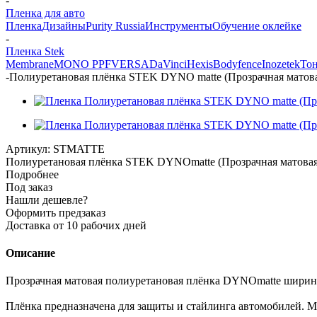
-
Пленка для авто
Пленка
Дизайны
Purity Russia
Инструменты
Обучение оклейке
-
Пленка Stek
Membrane
MONO PPF
VERSA
DaVinci
Hexis
Bodyfence
Inozetek
Тон
-
Полиуретановая плёнка STEK DYNO matte (Прозрачная матовая
Артикул:
STMATTE
Полиуретановая плёнка STEK DYNOmatte (Прозрачная 
Подробнее
Под заказ
Нашли дешевле?
Оформить предзаказ
Доставка от 10 рабочих дней
Описание
Прозрачная матовая полиуретановая плёнка DYNOmatte шириной
Плёнка предназначена для защиты и стайлинга автомобилей. 