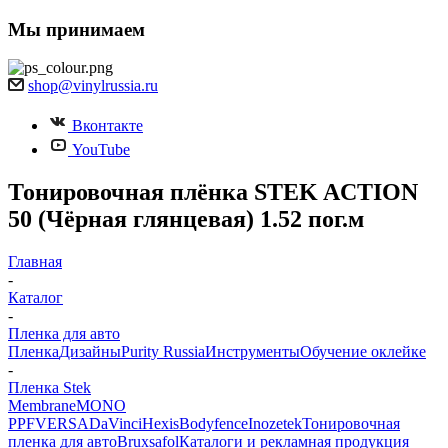
Мы принимаем
shop@vinylrussia.ru
Вконтакте
YouTube
Тонировочная плёнка STEK ACTION
50 (Чёрная глянцевая) 1.52 пог.м
Главная
-
Каталог
-
Пленка для авто
Пленка
Дизайны
Purity Russia
Инструменты
Обучение оклейке
-
Пленка Stek
Membrane
MONO
PPF
VERSA
DaVinci
Hexis
Bodyfence
Inozetek
Тонировочная
пленка для авто
Bruxsafol
Каталоги и рекламная продукция