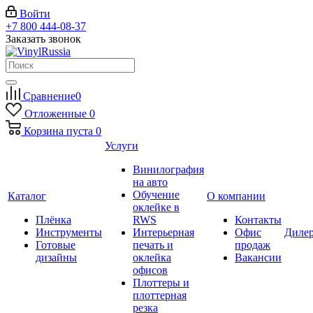
Войти
+7 800 444-08-37
Заказать звонок
Сравнение
0
Отложенные
0
Корзина
пуста
0
Услуги
Винилография
на авто
Обучение
Каталог
О компании
оклейке в
Плёнка
RWS
Контакты
Инструменты
Интерьерная
Офис
Диле
Готовые
печать и
продаж
дизайны
оклейка
Вакансии
офисов
Плоттеры и
плоттерная
резка