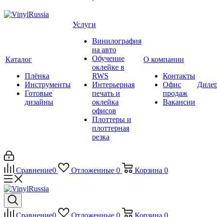
Услуги
Винилография
на авто
Обучение
Каталог
О компании
оклейке в
Плёнка
RWS
Контакты
Инструменты
Интерьерная
Офис
Диле
Готовые
печать и
продаж
дизайны
оклейка
Вакансии
офисов
Плоттеры и
плоттерная
резка
Сравнение
0
Отложенные
0
Корзина
0
Сравнение
0
Отложенные
0
Корзина
0