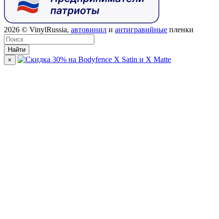
2026
© VinylRussia,
автовинил
и
антигравийные
пленки
Найти
×